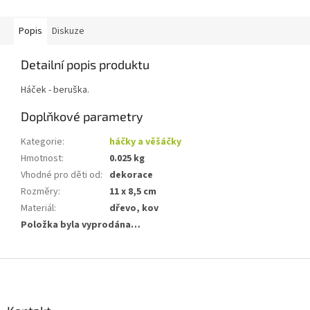
Popis
Diskuze
Detailní popis produktu
Háček - beruška.
Doplňkové parametry
Kategorie
:
háčky a věšáčky
Hmotnost
:
0.025 kg
Vhodné pro děti od
:
dekorace
Rozměry
:
11 x 8,5 cm
Materiál
:
dřevo, kov
Položka byla vyprodána…
Z
á
p