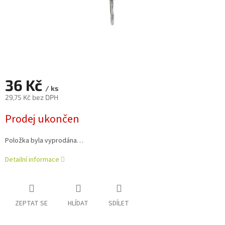
36 Kč
/ ks
29,75 Kč bez DPH
Měrná
Prodej ukončen
cena:
Položka byla vyprodána…
Detailní informace
ZEPTAT SE
HLÍDAT
SDÍLET