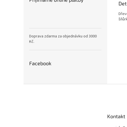
Det
Dřev
šňůr
Doprava zdarma za objednávku od 3000
Kč.
Facebook
Z
á
p
a
t
Kontakt
í