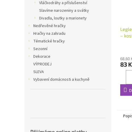
Vláčkodráhy a příslušenství
Slavíme narozeniny a svátky
Divadla, loutky a marionety
Nedřevěné hračky
Legle
Hračky na zahradu
– kos
Tématické hračky
Sezonní
Dekorace
68,60 
83 K
VÝPRODEJ
SLEVA
Vybavení domácnosti a kuchyně
D
Popi
Přijímáme online platby