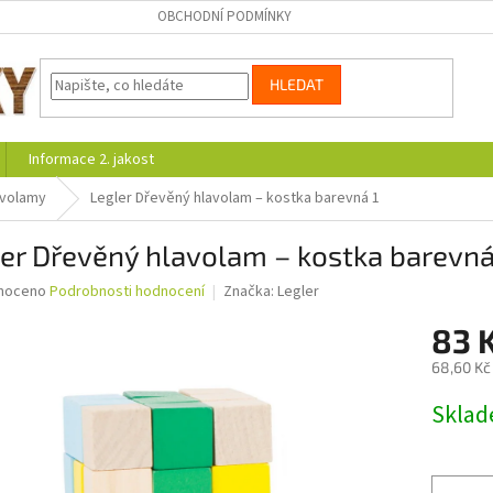
OBCHODNÍ PODMÍNKY
HLEDAT
Informace 2. jakost
avolamy
Legler Dřevěný hlavolam – kostka barevná 1
er Dřevěný hlavolam – kostka barevná
né
noceno
Podrobnosti hodnocení
Značka:
Legler
ní
83 
u
68,60 Kč
Měrná
Skla
cena:
ek.