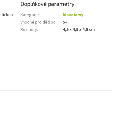
Doplňkové parametry
stickou
Kategorie
:
hlavolamy
Vhodné pro děti od
:
5+
Rozměry
:
4,5 x 4,5 x 4,5 cm