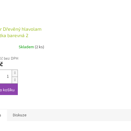
r Dřevěný hlavolam
tka barevná 2
Skladem
(2 ks)
Kč bez DPH
č
o košíku
s
Diskuze