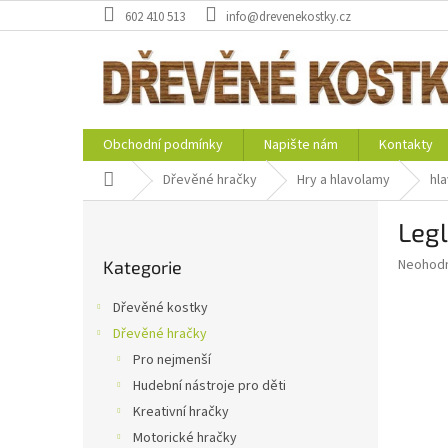
Přejít
602 410 513
info@drevenekostky.cz
na
obsah
Obchodní podmínky
Napište nám
Kontakty
Domů
Dřevěné hračky
Hry a hlavolamy
hl
P
Legl
o
Přeskočit
s
Průměr
Neohod
Kategorie
kategorie
t
hodnoce
r
produkt
Dřevěné kostky
a
je
Dřevěné hračky
0,0
n
z
Pro nejmenší
n
5
í
Hudební nástroje pro děti
hvězdič
p
Kreativní hračky
a
Motorické hračky