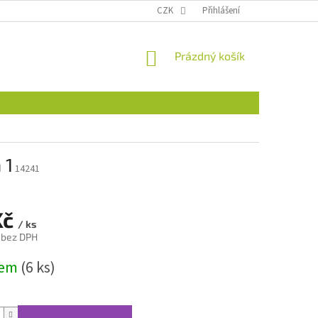
CZK
Přihlášení
NÁKUPNÍ
Prázdný košík
KOŠÍK
 1
14241
Kč
/ ks
 bez DPH
dem
(6 ks)