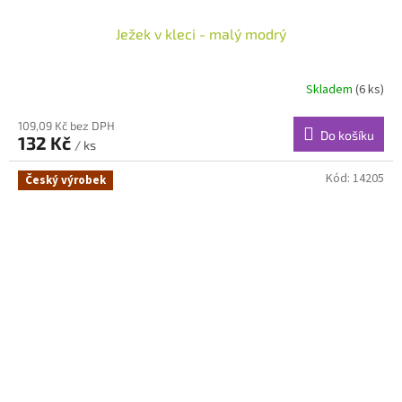
Ježek v kleci - malý modrý
Skladem
(6 ks)
109,09 Kč bez DPH
Do košíku
132 Kč
/ ks
Kód:
14205
Český výrobek