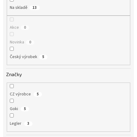
Na skladě
13
Akce
0
Novinka
0
Český výrobek
5
Značky
CZ výrobce
5
Goki
5
Legler
3