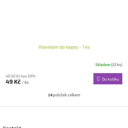
Hlavolam do kapsy - 1 ks
Skladem
(15 ks)
40,50 Kč bez DPH
Do košíku
49 Kč
/ ks
14
položek celkem
O
v
l
Z
á
á
d
p
a