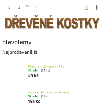
Přejít
NÁKUP
na
CZK
obsah
KOŠÍK
hlavolamy
Nejprodávanější
Hlavolam do kapsy - 1 ks
Skladem
(15 ks)
49 Kč
Ježek v kleci - velký červený
Skladem
(1 ks)
149 Kč