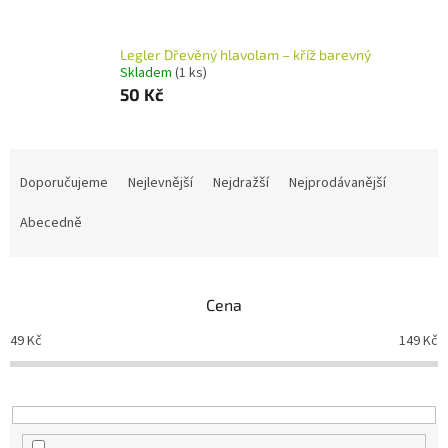
Legler Dřevěný hlavolam – kříž barevný
Skladem
(1 ks)
50 Kč
Ř
a
Doporučujeme
Nejlevnější
Nejdražší
Nejprodávanější
z
e
Abecedně
n
í
p
Cena
r
o
49
Kč
149
Kč
d
u
k
t
ů