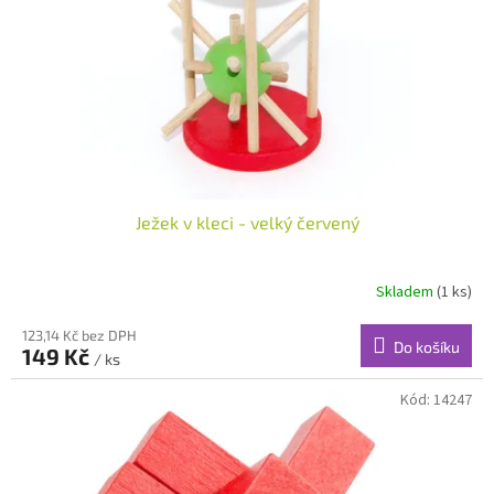
r
o
d
u
k
t
ů
Ježek v kleci - velký červený
Skladem
(1 ks)
123,14 Kč bez DPH
Do košíku
149 Kč
/ ks
Kód:
14247