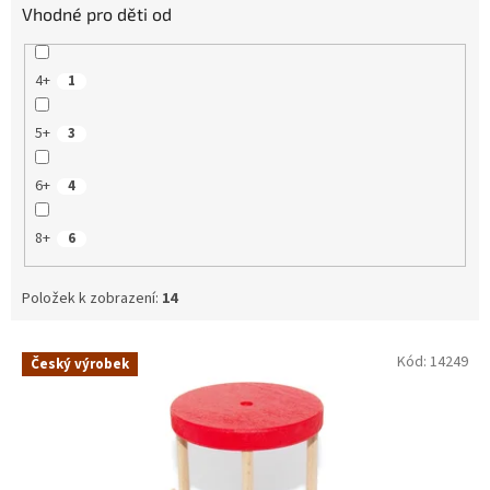
Vhodné pro děti od
4+
1
5+
3
6+
4
8+
6
Položek k zobrazení:
14
V
Kód:
14249
Český výrobek
ý
p
i
s
p