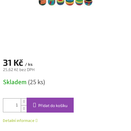
31 Kč
/ ks
25,62 Kč bez DPH
Měrná
Skladem
(25 ks)
cena:
Přidat do košíku
Detailní informace