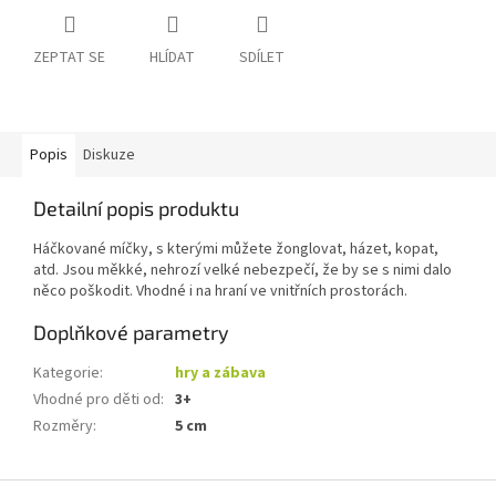
ZEPTAT SE
HLÍDAT
SDÍLET
Popis
Diskuze
Detailní popis produktu
Háčkované míčky, s kterými můžete žonglovat, házet, kopat,
atd. Jsou měkké, nehrozí velké nebezpečí, že by se s nimi dalo
něco poškodit. Vhodné i na hraní ve vnitřních prostorách.
Doplňkové parametry
Kategorie
:
hry a zábava
Vhodné pro děti od
:
3+
Rozměry
:
5 cm
Z