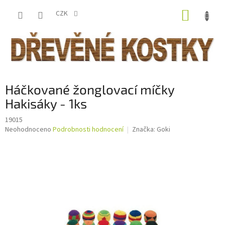
Přejít
NÁKUP
na
CZK
obsah
KOŠÍK
Háčkované žonglovací míčky
Hakisáky - 1ks
19015
Průměrné
Neohodnoceno
Podrobnosti hodnocení
Značka:
Goki
hodnocení
produktu
je
0,0
z
5
hvězdiček.