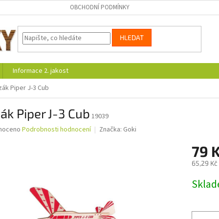
OBCHODNÍ PODMÍNKY
HLEDAT
Informace 2. jakost
zák Piper J-3 Cub
ák Piper J-3 Cub
19039
né
noceno
Podrobnosti hodnocení
Značka:
Goki
ní
79 
u
65,29 Kč
Měrná
Skla
cena:
ek.