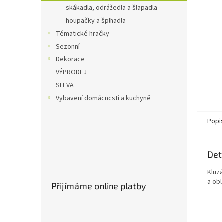
n
skákadla, odrážedla a šlapadla
e
houpačky a šplhadla
l
Tématické hračky
Sezonní
Dekorace
VÝPRODEJ
SLEVA
Vybavení domácnosti a kuchyně
Popi
Det
Kluzá
a obl
Přijímáme online platby