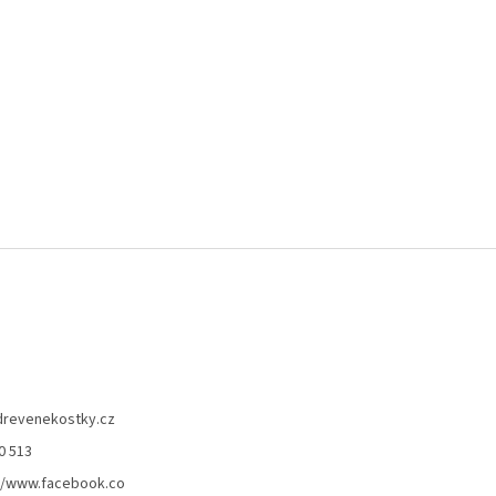
drevenekostky.cz
0 513
//www.facebook.co