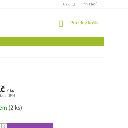
CZK
Přihlášení
NÁKUPNÍ
Prázdný košík
KOŠÍK
Kč
/ ks
 bez DPH
dem
(2 ks)