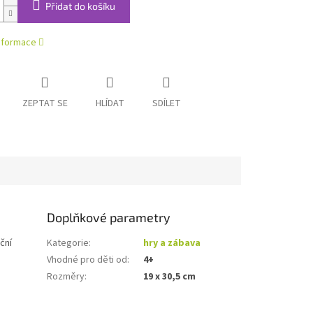
Přidat do košíku
informace
ZEPTAT SE
HLÍDAT
SDÍLET
Doplňkové parametry
ční
Kategorie
:
hry a zábava
Vhodné pro děti od
:
4+
Rozměry
:
19 x 30,5 cm