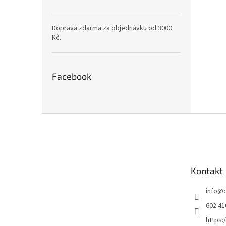
Doprava zdarma za objednávku od 3000
Kč.
Facebook
Z
á
p
a
t
Kontakt
í
info
@
602 41
https: