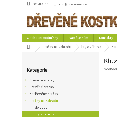
Přejít
602 410 513
info@drevenekostky.cz
na
obsah
Obchodní podmínky
Napište nám
Kontakty
Domů
Hračky na zahradu
hry a zábava
Klu
P
Kluz
o
Přeskočit
s
Průměr
Neohod
Kategorie
kategorie
t
hodnoce
r
produkt
Dřevěné kostky
a
je
Dřevěné hračky
0,0
n
z
Nedřevěné hračky
n
5
í
Hračky na zahradu
hvězdič
p
do vody
a
hry a zábava