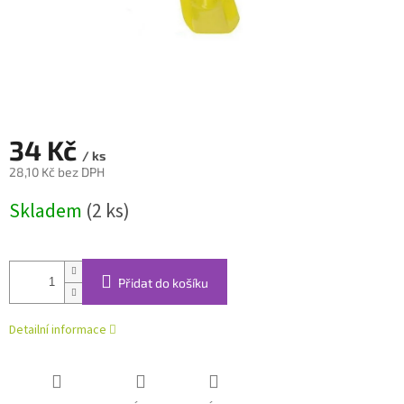
34 Kč
/ ks
28,10 Kč bez DPH
Měrná
Skladem
(2 ks)
cena:
Přidat do košíku
Detailní informace