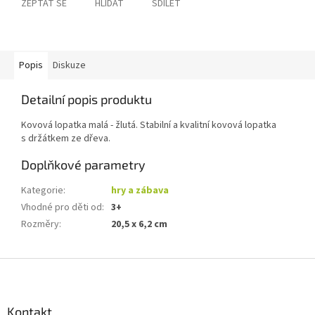
ZEPTAT SE
HLÍDAT
SDÍLET
Popis
Diskuze
Detailní popis produktu
Kovová lopatka malá - žlutá. Stabilní a kvalitní kovová lopatka
s držátkem ze dřeva.
Doplňkové parametry
Kategorie
:
hry a zábava
Vhodné pro děti od
:
3+
Rozměry
:
20,5 x 6,2 cm
Z
á
p
a
Kontakt