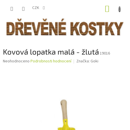
Přejít
NÁKUP
na
CZK
obsah
KOŠÍK
Kovová lopatka malá - žlutá
19016
Průměrné
Neohodnoceno
Podrobnosti hodnocení
Značka:
Goki
hodnocení
produktu
je
0,0
z
5
hvězdiček.