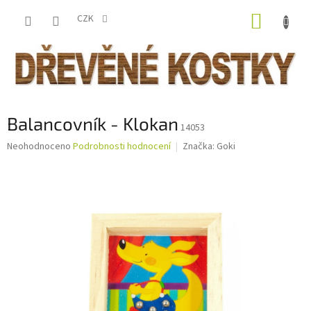
Přejít
NÁKUP
na
CZK
obsah
KOŠÍK
Balancovník - Klokan
14053
Průměrné
Neohodnoceno
Podrobnosti hodnocení
Značka:
Goki
hodnocení
produktu
je
0,0
z
5
hvězdiček.