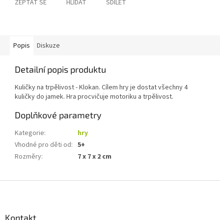
ZEPTAT SE
HLÍDAT
SDÍLET
Popis
Diskuze
Detailní popis produktu
Kuličky na trpělivost - Klokan. Cílem hry je dostat všechny 4
kuličky do jamek. Hra procvičuje motoriku a trpělivost.
Doplňkové parametry
Kategorie
:
hry
Vhodné pro děti od
:
5+
Rozměry
:
7 x 7 x 2 cm
Z
á
p
a
Kontakt