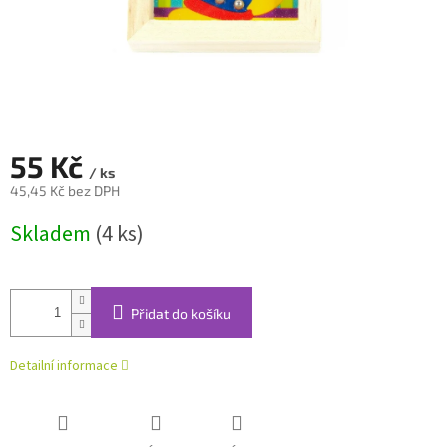
55 Kč
/ ks
45,45 Kč bez DPH
Měrná
Skladem
(4 ks)
cena:
Přidat do košíku
Detailní informace