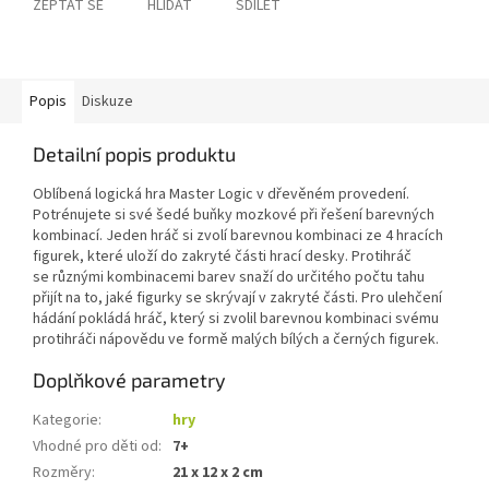
ZEPTAT SE
HLÍDAT
SDÍLET
Popis
Diskuze
Detailní popis produktu
Oblíbená logická hra Master Logic v dřevěném provedení.
Potrénujete si své šedé buňky mozkové při řešení barevných
kombinací. Jeden hráč si zvolí barevnou kombinaci ze 4 hracích
figurek, které uloží do zakryté části hrací desky. Protihráč
se různými kombinacemi barev snaží do určitého počtu tahu
přijít na to, jaké figurky se skrývají v zakryté části. Pro ulehčení
hádání pokládá hráč, který si zvolil barevnou kombinaci svému
protihráči nápovědu ve formě malých bílých a černých figurek.
Doplňkové parametry
Kategorie
:
hry
Vhodné pro děti od
:
7+
Rozměry
:
21 x 12 x 2 cm