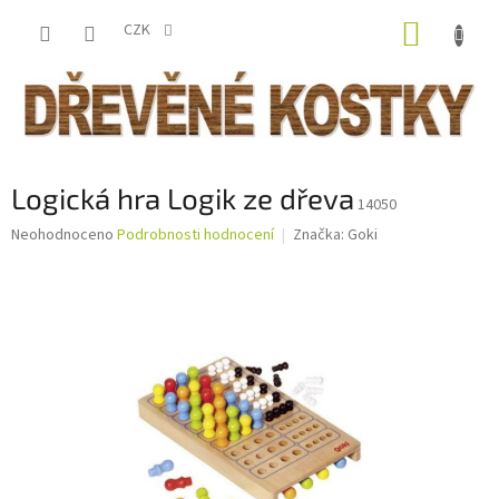
Přejít
NÁKUP
na
CZK
obsah
KOŠÍK
Logická hra Logik ze dřeva
14050
Průměrné
Neohodnoceno
Podrobnosti hodnocení
Značka:
Goki
hodnocení
produktu
je
0,0
z
5
hvězdiček.