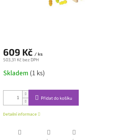
609 Kč
/ ks
503,31 Kč bez DPH
Měrná
Skladem
(1 ks)
cena:
Přidat do košíku
Detailní informace