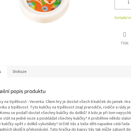
Detailní 
TISK
s
Diskuze
ailní popis produktu
ky na trpělivost - Veverka. Cílem hry je dostat všech 6 kuliček do jamek. Hra
iku a trpělivost. Tyto kuličky na trpělivost znají prarodiče, rodiče a rády je 
 Komu se podaří dostat všechny kuličky do dolíků? A kdo je při tom nejrychle
o stát na jedné noze a poskládat všechny kuličky? A proběhne někdo slalo
 kuličky opět z dolíků vykutálely? Určitě Vás a Vaše děti napadne celá řada
adných úkolů k překonávání. Tato hračka do kapsy Vás tak může zabavit d