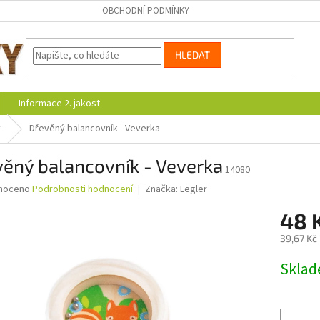
OBCHODNÍ PODMÍNKY
HLEDAT
Informace 2. jakost
y
Dřevěný balancovník - Veverka
ěný balancovník - Veverka
14080
né
noceno
Podrobnosti hodnocení
Značka:
Legler
ní
48 
u
39,67 Kč
Měrná
Skla
cena:
ek.