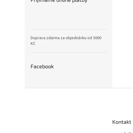
Doprava zdarma za objednávku od 3000
Kč.
Facebook
Z
á
p
a
t
Kontakt
í