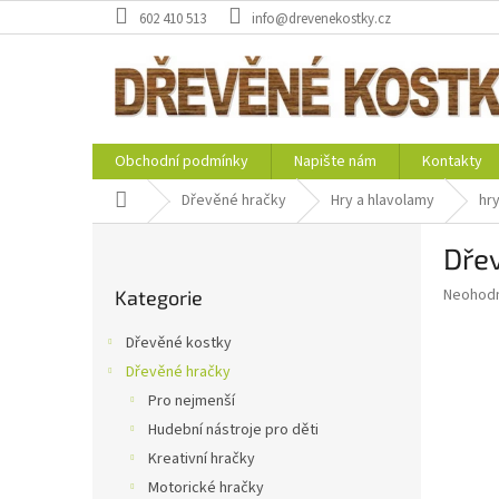
Přejít
602 410 513
info@drevenekostky.cz
na
obsah
Obchodní podmínky
Napište nám
Kontakty
Domů
Dřevěné hračky
Hry a hlavolamy
hr
P
Dřev
o
Přeskočit
s
Průměr
Neohod
Kategorie
kategorie
t
hodnoce
r
produkt
Dřevěné kostky
a
je
Dřevěné hračky
0,0
n
z
Pro nejmenší
n
5
í
Hudební nástroje pro děti
hvězdič
p
Kreativní hračky
a
Motorické hračky