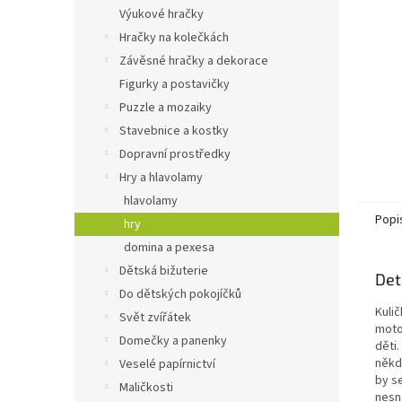
n
Výukové hračky
e
Hračky na kolečkách
l
Závěsné hračky a dekorace
Figurky a postavičky
Puzzle a mozaiky
Stavebnice a kostky
Dopravní prostředky
Hry a hlavolamy
hlavolamy
Popi
hry
domina a pexesa
Dětská bižuterie
Det
Do dětských pokojíčků
Kulič
Svět zvířátek
motor
Domečky a panenky
děti.
někd
Veselé papírnictví
by se
Maličkosti
nesn