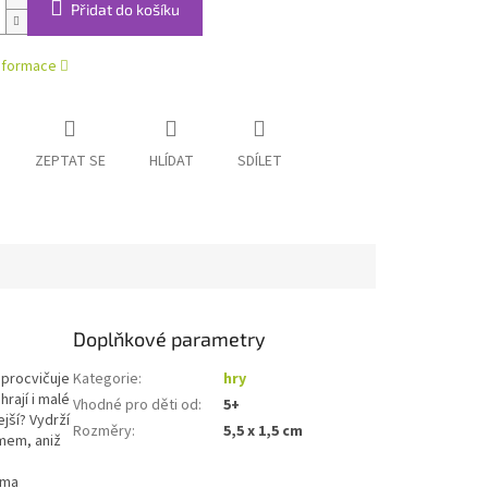
Přidat do košíku
informace
ZEPTAT SE
HLÍDAT
SDÍLET
Doplňkové parametry
 procvičuje
Kategorie
:
hry
hrají i malé
Vhodné pro děti od
:
5+
jší? Vydrží
Rozměry
:
5,5 x 1,5 cm
mem, aniž
oma