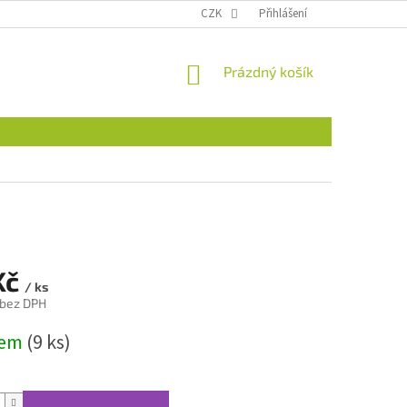
CZK
Přihlášení
NÁKUPNÍ
Prázdný košík
KOŠÍK
Kč
/ ks
 bez DPH
dem
(9 ks)