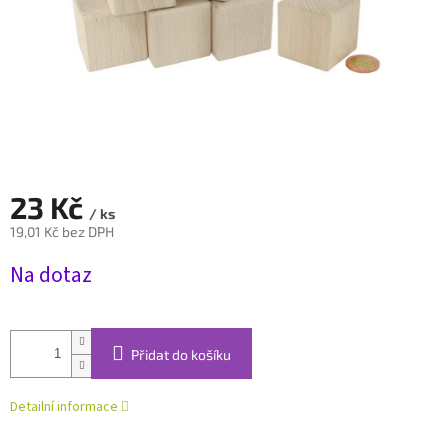
23 Kč
/ ks
19,01 Kč bez DPH
Měrná
Na dotaz
cena:
Přidat do košíku
Detailní informace