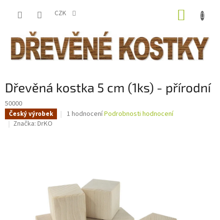
Přejít
NÁKUP
na
CZK
obsah
KOŠÍK
Dřevěná kostka 5 cm (1ks) - přírodní
50000
Průměrné
1 hodnocení
Podrobnosti hodnocení
Český výrobek
hodnocení
Značka:
DrKO
produktu
je
5,0
z
5
hvězdiček.