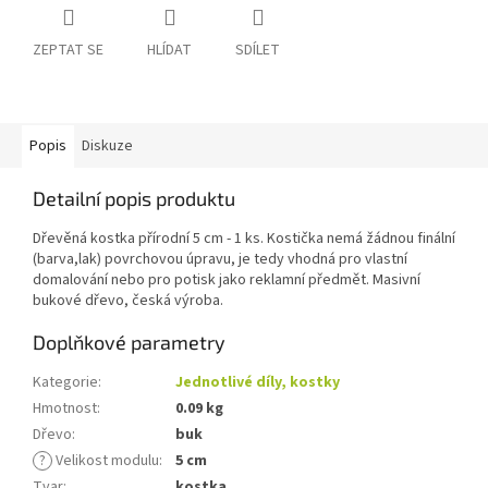
ZEPTAT SE
HLÍDAT
SDÍLET
Popis
Diskuze
Detailní popis produktu
Dřevěná kostka přírodní 5 cm - 1 ks. Kostička nemá žádnou finální
(barva,lak) povrchovou úpravu, je tedy vhodná pro vlastní
domalování nebo pro potisk jako reklamní předmět. Masivní
bukové dřevo, česká výroba.
Doplňkové parametry
Kategorie
:
Jednotlivé díly, kostky
Hmotnost
:
0.09 kg
Dřevo
:
buk
?
Velikost modulu
:
5 cm
Tvar
:
kostka