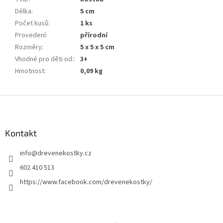
Délka
:
5 cm
Počet kusů
:
1 ks
Provedení
:
přírodní
Rozměry
:
5 x 5 x 5 cm
Vhodné pro děti od:
:
3+
Hmotnost
:
0,09 kg
Z
á
p
a
Kontakt
t
info
@
drevenekostky.cz
í
602 410 513
https://www.facebook.com/drevenekostky/