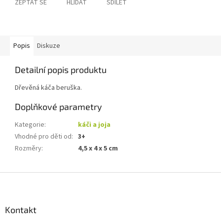
ZEPTAT SE
HLÍDAT
SDÍLET
Popis
Diskuze
Detailní popis produktu
Dřevěná káča beruška.
Doplňkové parametry
Kategorie
:
káči a joja
Vhodné pro děti od
:
3+
Rozměry
:
4,5 x 4 x 5 cm
Z
á
p
a
Kontakt
t