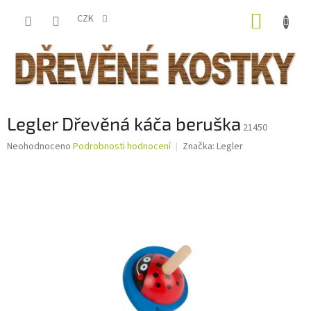
Přejít
NÁKUP
na
CZK
obsah
KOŠÍK
Legler Dřevěná káča beruška
21450
Průměrné
Neohodnoceno
Podrobnosti hodnocení
Značka:
Legler
hodnocení
produktu
je
0,0
z
5
hvězdiček.