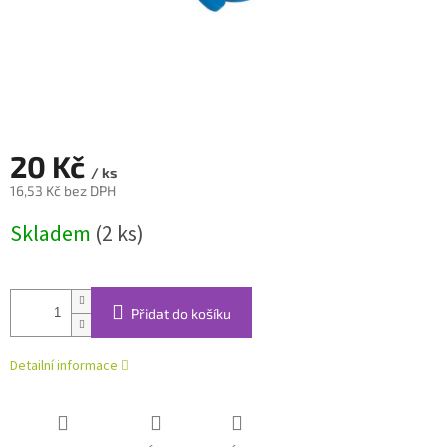
20 Kč
/ ks
16,53 Kč bez DPH
Měrná
Skladem
(2 ks)
cena:
Přidat do košíku
Detailní informace