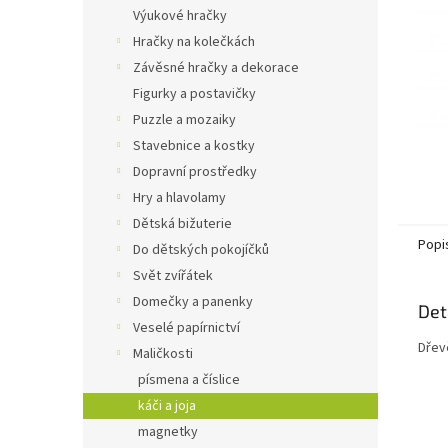
n
Výukové hračky
e
Hračky na kolečkách
l
Závěsné hračky a dekorace
Figurky a postavičky
Puzzle a mozaiky
Stavebnice a kostky
Dopravní prostředky
Hry a hlavolamy
Dětská bižuterie
Popi
Do dětských pokojíčků
Svět zvířátek
Domečky a panenky
Det
Veselé papírnictví
Dřevě
Maličkosti
písmena a číslice
káči a joja
magnetky