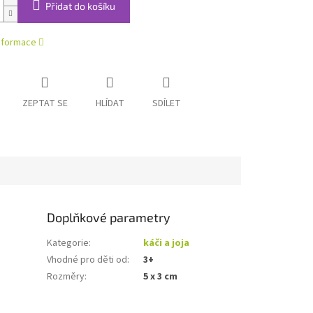
Přidat do košíku
informace
ZEPTAT SE
HLÍDAT
SDÍLET
Doplňkové parametry
Kategorie
:
káči a joja
Vhodné pro děti od
:
3+
Rozměry
:
5 x 3 cm