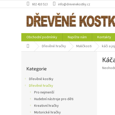
Přejít
602 410 513
info@drevenekostky.cz
na
obsah
Obchodní podmínky
Napište nám
Kontakty
Domů
Dřevěné hračky
Maličkosti
káči a jo
P
Káča
o
Přeskočit
s
Průměr
Neohod
Kategorie
kategorie
t
hodnoce
r
produkt
Dřevěné kostky
a
je
Dřevěné hračky
0,0
n
z
Pro nejmenší
n
5
í
Hudební nástroje pro děti
hvězdič
p
Kreativní hračky
a
Motorické hračky