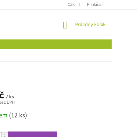
CZK
Přihlášení
NÁKUPNÍ
Prázdný košík
KOŠÍK
Kč
/ ks
 bez DPH
dem
(12 ks)