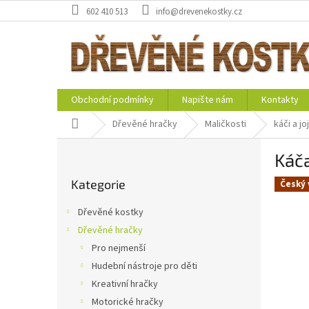
Přejít
602 410 513
info@drevenekostky.cz
na
obsah
Obchodní podmínky
Napište nám
Kontakty
Domů
Dřevěné hračky
Maličkosti
káči a jo
P
Káča
o
Přeskočit
s
Kategorie
kategorie
Český 
t
r
Dřevěné kostky
a
Dřevěné hračky
n
Pro nejmenší
n
í
Hudební nástroje pro děti
p
Kreativní hračky
a
Motorické hračky