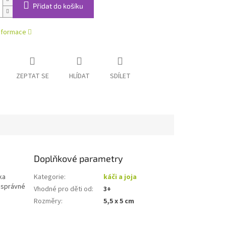
Přidat do košíku
informace
ZEPTAT SE
HLÍDAT
SDÍLET
Doplňkové parametry
ka
Kategorie
:
káči a joja
o správné
Vhodné pro děti od
:
3+
Rozměry
:
5,5 x 5 cm