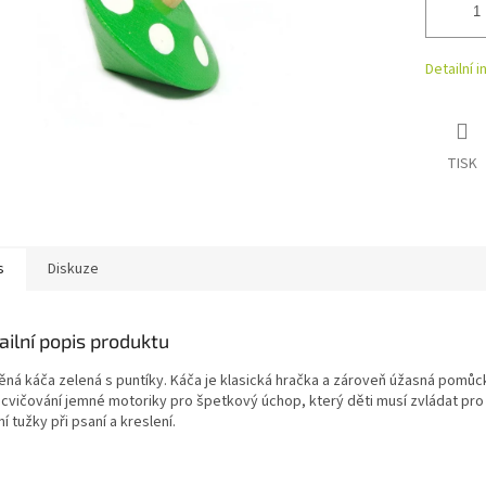
Detailní 
TISK
s
Diskuze
ailní popis produktu
ěná káča zelená s puntíky. Káča je klasická hračka a zároveň úžasná pomůc
ocvičování jemné motoriky pro špetkový úchop, který děti musí zvládat pr
í tužky při psaní a kreslení.