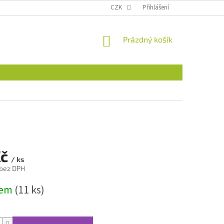
CZK
Přihlášení
NÁKUPNÍ
Prázdný košík
KOŠÍK
Kč
/ ks
 bez DPH
dem
(11 ks)