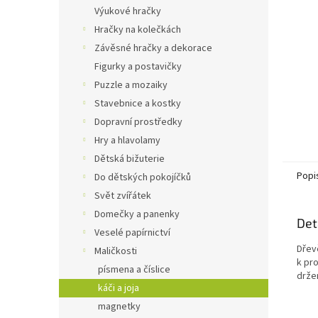
n
Výukové hračky
e
Hračky na kolečkách
l
Závěsné hračky a dekorace
Figurky a postavičky
Puzzle a mozaiky
Stavebnice a kostky
Dopravní prostředky
Hry a hlavolamy
Dětská bižuterie
Popi
Do dětských pokojíčků
Svět zvířátek
Domečky a panenky
Det
Veselé papírnictví
Dřev
Maličkosti
k pr
písmena a číslice
držen
káči a joja
magnetky