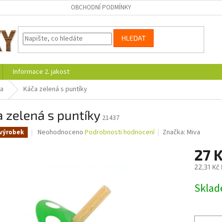
OBCHODNÍ PODMÍNKY
HLEDAT
Informace 2. jakost
ja
Káča zelená s puntíky
 zelená s puntíky
21437
Průměrné
Neohodnoceno
Podrobnosti hodnocení
Značka:
Miva
výrobek
hodnocení
produktu
27 
je
22,31 Kč
0,0
z
Měrná
Skla
5
cena:
hvězdiček.