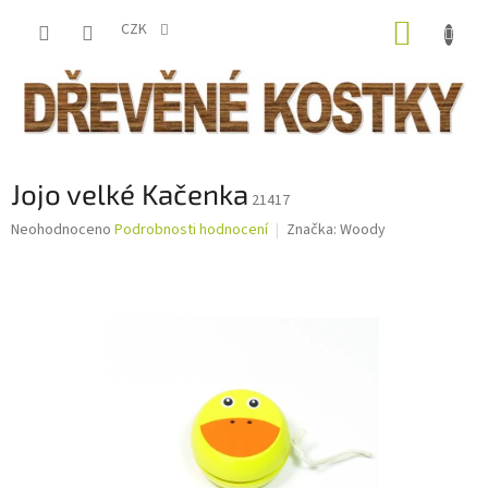
Přejít
NÁKUP
na
CZK
obsah
KOŠÍK
Jojo velké Kačenka
21417
Průměrné
Neohodnoceno
Podrobnosti hodnocení
Značka:
Woody
hodnocení
produktu
je
0,0
z
5
hvězdiček.