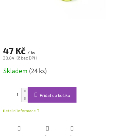
47 Kč
/ ks
38,84 Kč bez DPH
Měrná
Skladem
(24 ks)
cena:
Přidat do košíku
Detailní informace