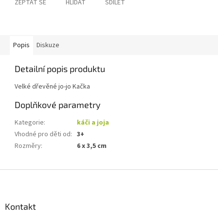
ZEPTAT SE
HLÍDAT
SDÍLET
Popis
Diskuze
Detailní popis produktu
Velké dřevěné jo-jo Kačka
Doplňkové parametry
Kategorie
:
káči a joja
Vhodné pro děti od
:
3+
Rozměry
:
6 x 3,5 cm
Z
á
p
a
Kontakt
t