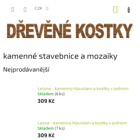
Přejít
NÁKUP
na
CZK
obsah
KOŠÍK
kamenné stavebnice a mozaiky
Nejprodávanější
Lelona - kamenný hlavolam a kostky v jednom
Skladem
(6 ks)
309 Kč
Laosa - kamenný hlavolam a kostky v jednom
Skladem
(7 ks)
309 Kč