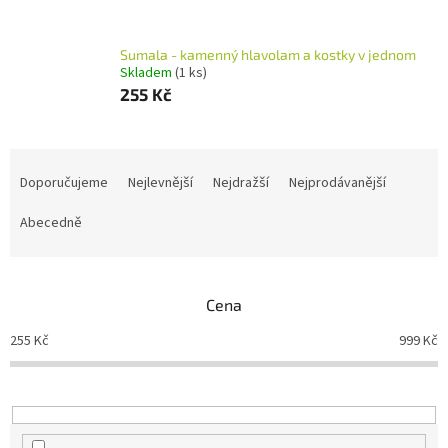
Sumala - kamenný hlavolam a kostky v jednom
Skladem
(1 ks)
255 Kč
Ř
a
Doporučujeme
Nejlevnější
Nejdražší
Nejprodávanější
z
e
Abecedně
n
í
p
Cena
r
o
255
Kč
999
Kč
d
u
k
t
ů