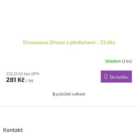
Dinosaurus Dinosa s předlohami - 23 dílů
Skladem
(2 ks)
232,23 Kč bez DPH
Do košíku
281 Kč
/ ks
5
položek celkem
O
v
l
Z
á
á
d
p
a
a
Kontakt
c
t
í