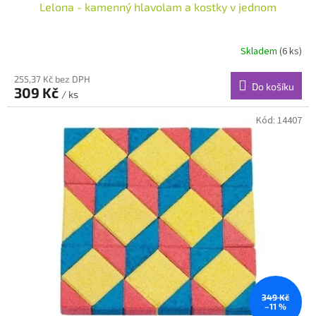
Lelona - kamenný hlavolam a kostky v jednom
Skladem
(6 ks)
255,37 Kč bez DPH
Do košíku
309 Kč
/ ks
Kód:
14407
349 Kč
–11 %