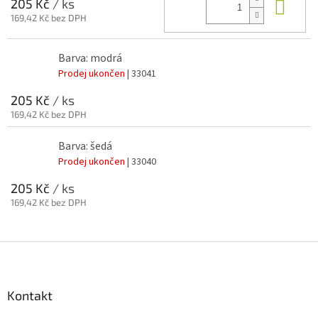
Do 
205 Kč
/ ks
169,42 Kč bez DPH
Barva: modrá
Prodej ukončen
| 33041
205 Kč
/ ks
169,42 Kč bez DPH
Barva: šedá
Prodej ukončen
| 33040
205 Kč
/ ks
169,42 Kč bez DPH
Z
á
p
a
Kontakt
t