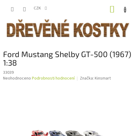
Přejít
NÁKUP
na
CZK
obsah
KOŠÍK
Ford Mustang Shelby GT-500 (1967)
1:38
33039
Průměrné
Neohodnoceno
Podrobnosti hodnocení
Značka:
Kinsmart
hodnocení
produktu
je
0,0
z
5
hvězdiček.