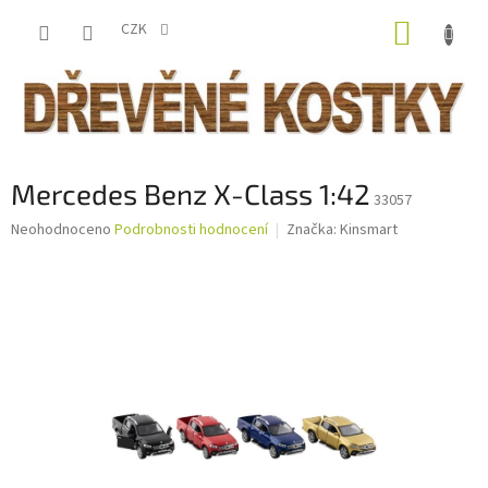
Přejít
NÁKUP
na
CZK
obsah
KOŠÍK
Mercedes Benz X-Class 1:42
33057
Průměrné
Neohodnoceno
Podrobnosti hodnocení
Značka:
Kinsmart
hodnocení
produktu
je
0,0
z
5
hvězdiček.