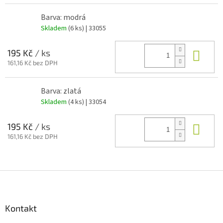
Barva: modrá
Skladem
(6 ks)
| 33055
Do 
195 Kč
/ ks
161,16 Kč bez DPH
Barva: zlatá
Skladem
(4 ks)
| 33054
Do 
195 Kč
/ ks
161,16 Kč bez DPH
Z
á
p
a
Kontakt
t