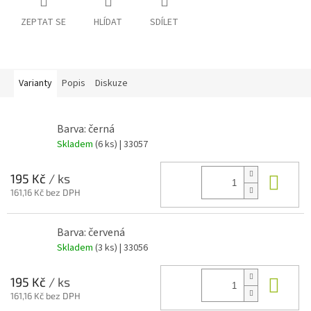
ZEPTAT SE
HLÍDAT
SDÍLET
Varianty
Popis
Diskuze
Barva: černá
Skladem
(6 ks)
| 33057
Do 
195 Kč
/ ks
161,16 Kč bez DPH
Barva: červená
Skladem
(3 ks)
| 33056
Do 
195 Kč
/ ks
161,16 Kč bez DPH