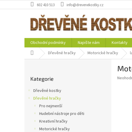
Přejít
602 410 513
info@drevenekostky.cz
na
obsah
Obchodní podmínky
Napište nám
Kontakty
Domů
Dřevěné hračky
Motorické hračky
l
P
Moto
o
Přeskočit
s
Průměr
Neohod
Kategorie
kategorie
t
hodnoce
r
produkt
Dřevěné kostky
a
je
Dřevěné hračky
0,0
n
z
Pro nejmenší
n
5
í
Hudební nástroje pro děti
hvězdič
p
Kreativní hračky
a
Motorické hračky