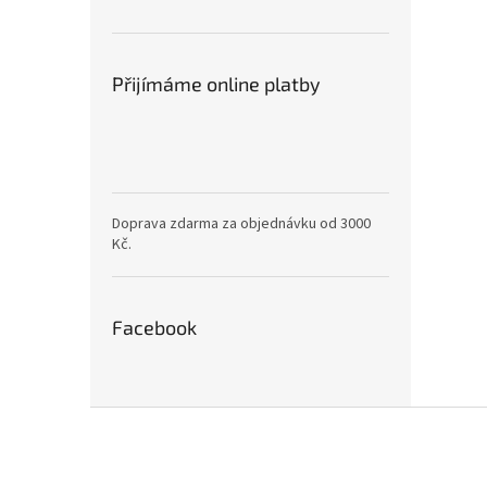
Přijímáme online platby
Doprava zdarma za objednávku od 3000
Kč.
Facebook
Z
á
p