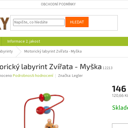
OBCHODNÍ PODMÍNKY
HLEDAT
Informace 2. jakost
abyrinty
Motorický labyrint Zvířata - Myška
rický labyrint Zvířata - Myška
12213
né
noceno
Podrobnosti hodnocení
Značka:
Legler
ní
146
u
120,66 K
Měrná
Skla
cena:
ek.