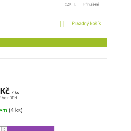
CZK
Přihlášení
NÁKUPNÍ
Prázdný košík
KOŠÍK
 Kč
/ ks
č bez DPH
dem
(4 ks)