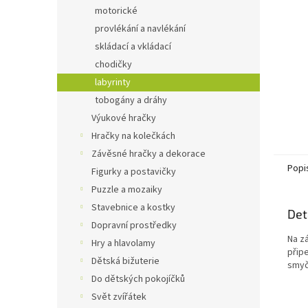
n
motorické
e
provlékání a navlékání
l
skládací a vkládací
chodičky
labyrinty
tobogány a dráhy
Výukové hračky
Hračky na kolečkách
Závěsné hračky a dekorace
Popi
Figurky a postavičky
Puzzle a mozaiky
Stavebnice a kostky
Det
Dopravní prostředky
Na z
Hry a hlavolamy
přip
Dětská bižuterie
smyč
Do dětských pokojíčků
Svět zvířátek