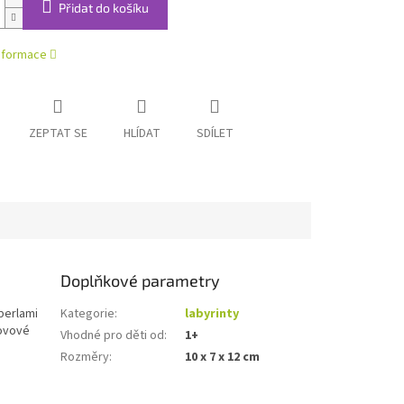
Přidat do košíku
informace
ZEPTAT SE
HLÍDAT
SDÍLET
Doplňkové parametry
perlami
Kategorie
:
labyrinty
kovové
Vhodné pro děti od
:
1+
Rozměry
:
10 x 7 x 12 cm