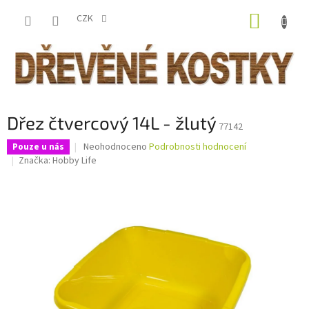
Přejít
NÁKUP
na
CZK
obsah
KOŠÍK
Dřez čtvercový 14L - žlutý
77142
Průměrné
Neohodnoceno
Podrobnosti hodnocení
Pouze u nás
hodnocení
Značka:
Hobby Life
produktu
je
0,0
z
5
hvězdiček.