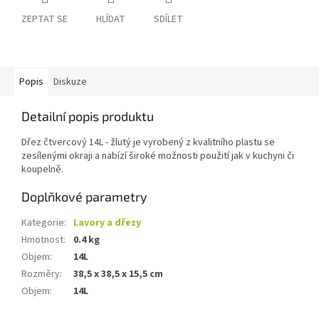
ZEPTAT SE
HLÍDAT
SDÍLET
Popis
Diskuze
Detailní popis produktu
Dřez čtvercový 14L - žlutý je vyrobený z kvalitního plastu se
zesílenými okraji a nabízí široké možnosti použití jak v kuchyni či
koupelně.
Doplňkové parametry
Kategorie
:
Lavory a dřezy
Hmotnost
:
0.4 kg
Objem
:
14L
Rozměry
:
38,5 x 38,5 x 15,5 cm
Objem
:
14L