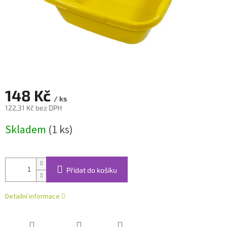
148 Kč
/ ks
122,31 Kč bez DPH
Měrná
Skladem
(1 ks)
cena:
Přidat do košíku
Detailní informace