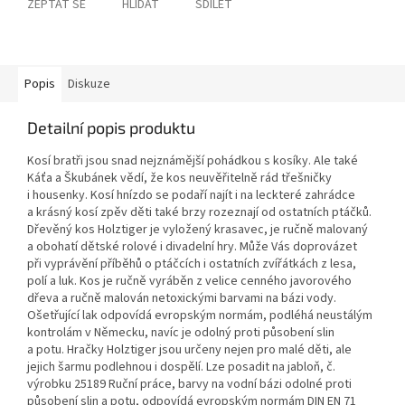
ZEPTAT SE
HLÍDAT
SDÍLET
Popis
Diskuze
Detailní popis produktu
Kosí bratři jsou snad nejznámější pohádkou s kosíky. Ale také
Káťa a Škubánek vědí, že kos neuvěřitelně rád třešničky
i housenky. Kosí hnízdo se podaří najít i na leckteré zahrádce
a krásný kosí zpěv děti také brzy rozeznají od ostatních ptáčků.
Dřevěný kos Holztiger je vyložený krasavec, je ručně malovaný
a obohatí dětské rolové i divadelní hry. Může Vás doprovázet
při vyprávění příběhů o ptáčcích i ostatních zvířátkách z lesa,
polí a luk. Kos je ručně vyráběn z velice cenného javorového
dřeva a ručně malován netoxickými barvami na bázi vody.
Ošetřující lak odpovídá evropským normám, podléhá neustálým
kontrolám v Německu, navíc je odolný proti působení slin
a potu. Hračky Holztiger jsou určeny nejen pro malé děti, ale
jejich šarmu podlehnou i dospělí. Lze posadit na jabloň, č.
výrobku 25189 Ruční práce, barvy na vodní bázi odolné proti
působení slin a potu, odpovídá evropským normám DIN EN 71