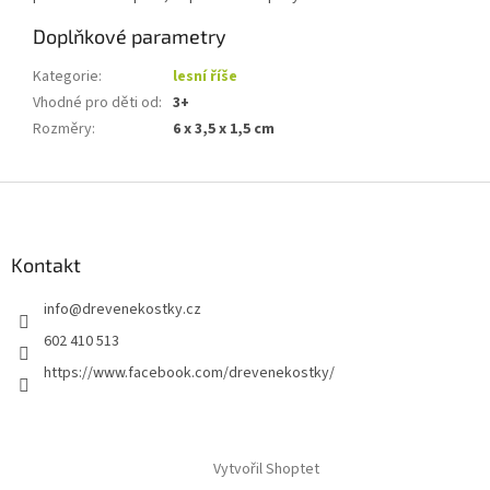
Doplňkové parametry
Kategorie
:
lesní říše
Vhodné pro děti od
:
3+
Rozměry
:
6 x 3,5 x 1,5 cm
Z
á
p
a
Kontakt
t
info
@
drevenekostky.cz
í
602 410 513
https://www.facebook.com/drevenekostky/
Vytvořil Shoptet