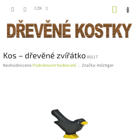
Přejít
NÁKUP
na
CZK
obsah
KOŠÍK
Kos – dřevěné zvířátko
80117
Průměrné
Neohodnoceno
Podrobnosti hodnocení
Značka:
Holztiger
hodnocení
produktu
je
0,0
z
5
hvězdiček.