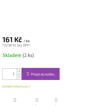
161 Kč
/ ks
133,06 Kč bez DPH
Měrná
Skladem
(2 ks)
cena:
Přidat do košíku
Detailní informace