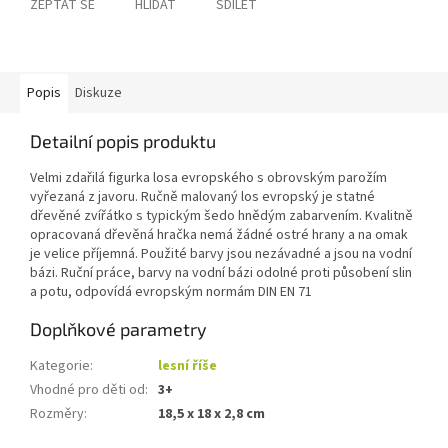
ZEPTAT SE
HLÍDAT
SDÍLET
Popis
Diskuze
Detailní popis produktu
Velmi zdařilá figurka losa evropského s obrovským parožím
vyřezaná z javoru. Ručně malovaný los evropský je statné
dřevěné zvířátko s typickým šedo hnědým zabarvením. Kvalitně
opracovaná dřevěná hračka nemá žádné ostré hrany a na omak
je velice příjemná. Použité barvy jsou nezávadné a jsou na vodní
bázi. Ruční práce, barvy na vodní bázi odolné proti působení slin
a potu, odpovídá evropským normám DIN EN 71
Doplňkové parametry
Kategorie
:
lesní říše
Vhodné pro děti od
:
3+
Rozměry
:
18,5 x 18 x 2,8 cm