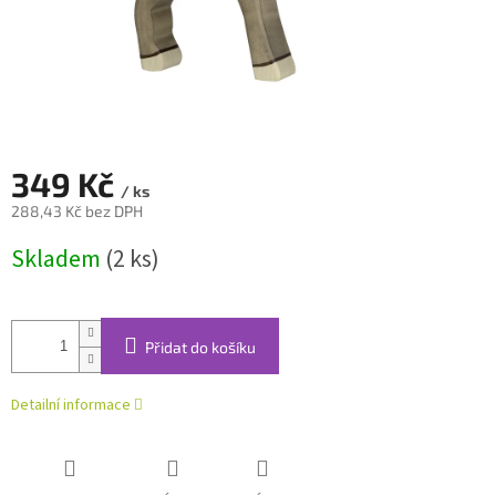
349 Kč
/ ks
288,43 Kč bez DPH
Měrná
Skladem
(2 ks)
cena:
Přidat do košíku
Detailní informace