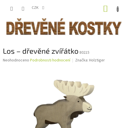
Přejít
NÁKUP
na
CZK
obsah
KOŠÍK
Los – dřevěné zvířátko
80215
Průměrné
Neohodnoceno
Podrobnosti hodnocení
Značka:
Holztiger
hodnocení
produktu
je
0,0
z
5
hvězdiček.