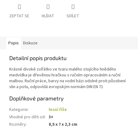
ZEPTAT SE
HLÍDAT
SDÍLET
Popis
Diskuze
Detailní popis produktu
Krásné divoké zvířátko ve tvaru malého stojícího hnědého
medvídka je dřevěnou hračkou s ručním opracováním a ruční
malbou. Ruční práce, barvy na vodní bázi odolné proti působení
slin a potu, odpovídá evropským normám DIN EN 71
Doplňkové parametry
Kategorie
:
lesní říše
Vhodné pro děti od
:
3+
Rozměry
:
8,5 x 7 x 2,3 cm