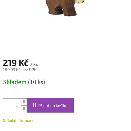
219 Kč
/ ks
180,99 Kč bez DPH
Měrná
Skladem
(10 ks)
cena:
Přidat do košíku
Detailní informace