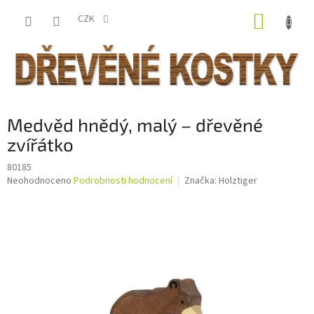
Přejít
NÁKUP
na
CZK
obsah
KOŠÍK
Medvěd hnědý, malý – dřevěné
zvířátko
80185
Průměrné
Neohodnoceno
Podrobnosti hodnocení
Značka:
Holztiger
hodnocení
produktu
je
0,0
z
5
hvězdiček.