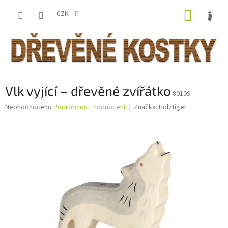
Přejít
NÁKUP
na
CZK
obsah
KOŠÍK
Vlk vyjící – dřevěné zvířátko
80109
Průměrné
Neohodnoceno
Podrobnosti hodnocení
Značka:
Holztiger
hodnocení
produktu
je
0,0
z
5
hvězdiček.