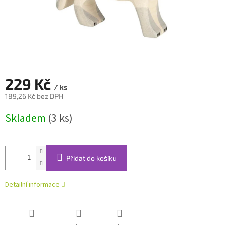
229 Kč
/ ks
189,26 Kč bez DPH
Měrná
Skladem
(3 ks)
cena:
Přidat do košíku
Detailní informace