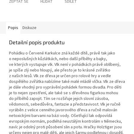
ZEPTAT SE
HLÍDAT
SDÍLET
Popis
Diskuze
Detailní popis produktu
Pohádku o Červené Karkulce zná každé dítě, právě tak jako
o neposlušných kůzlátkách, nebo další příběhy a bajky,
ve kterých vystupuje vlk. Vlk není v pohádkách právě oblíbený,
je spíše zlý nebo hloupý, ale přesto je to krásné zvířátko
z našich lesů. Vlk ze dřeva je určen pro rolové hry a vedle
dospělého zvířátka nabízíme také malé mládě vlčka. Vlk ze dřeva
je dále vhodný pro vyprávění pohádek formou divadla. Pro děti
je to nejen zpestření, ale také se s dřevěnou figurkou mohou
do příběhů zapojit. Tím se rozšiřuje jejich slovní zásoba,
vědomosti, sebedůvěra, fantazie a představivost. Vlk je ručně
vyráběn z velice cenného javorového dřeva a ručně malován
netoxickými barvami na bázi vody. Ošetřující lak odpovídá
evropským normám, podléhá neustálým kontrolám v Německu,
navíc je odolný proti působení slin a potu. Hračky Holztiger jsou
určeny nejen pro malé děti, ale jejich šarmu podlehnou i dospělí.