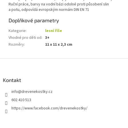
Ruční práce, barvy na vodní bázi odolné proti působení slin
a potu, odpovídá evropským normám DIN EN 71
Doplňkové parametry
Kategorie
:
lesní říše
Vhodné pro děti od
:
3+
Rozměry
:
11 x 11 x 2,3 cm
Z
á
p
a
Kontakt
t
info
@
drevenekostky.cz
í
602 410 513
https://www.facebook.com/drevenekostky/