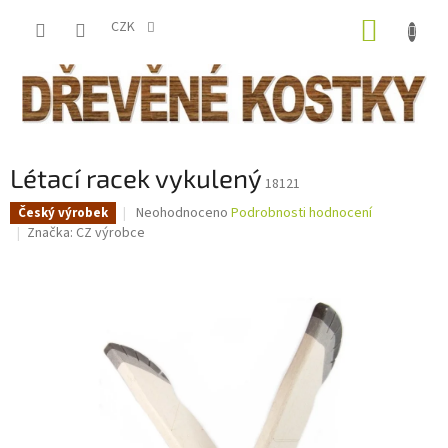
Přejít
NÁKUP
na
CZK
obsah
KOŠÍK
Létací racek vykulený
18121
Průměrné
Neohodnoceno
Podrobnosti hodnocení
Český výrobek
hodnocení
Značka:
CZ výrobce
produktu
je
0,0
z
5
hvězdiček.