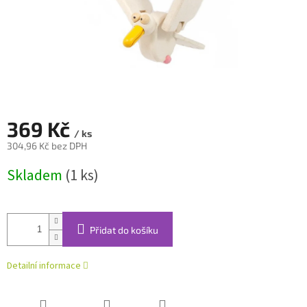
369 Kč
/ ks
304,96 Kč bez DPH
Měrná
Skladem
(1 ks)
cena:
Přidat do košíku
Detailní informace