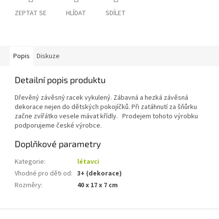
ZEPTAT SE
HLÍDAT
SDÍLET
Popis
Diskuze
Detailní popis produktu
Dřevěný závěsný racek vykulený. Zábavná a hezká závěsná
dekorace nejen do dětských pokojíčků. Při zatáhnutí za šňůrku
začne zvířátko vesele mávat křídly. Prodejem tohoto výrobku
podporujeme české výrobce.
Doplňkové parametry
Kategorie
:
létavci
Vhodné pro děti od
:
3+ (dekorace)
Rozměry
:
40 x 17 x 7 cm
Z