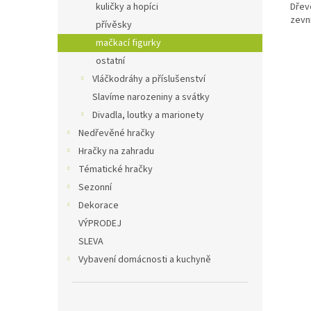
Dřev
kuličky a hopíci
zevn
přívěsky
mačkací figurky
ostatní
Vláčkodráhy a příslušenství
Slavíme narozeniny a svátky
Divadla, loutky a marionety
Nedřevěné hračky
Hračky na zahradu
Tématické hračky
Sezonní
Dekorace
VÝPRODEJ
SLEVA
Vybavení domácnosti a kuchyně