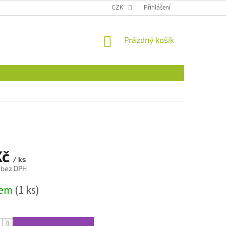
CZK
Přihlášení
NÁKUPNÍ
Prázdný košík
KOŠÍK
Kč
/ ks
 bez DPH
dem
(1 ks)