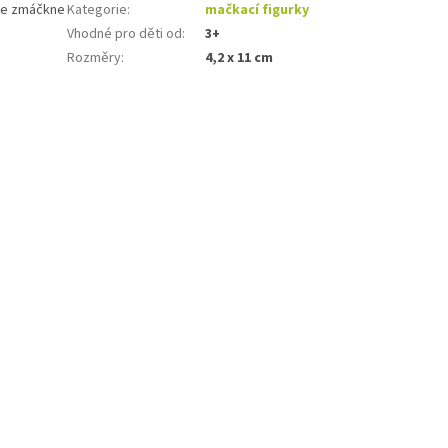
 se zmáčkne
Kategorie
:
mačkací figurky
Vhodné pro děti od
:
3+
Rozměry
:
4,2 x 11 cm