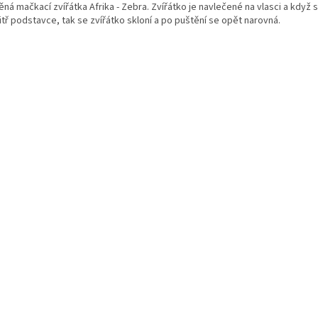
ěná mačkací zvířátka Afrika - Zebra. Zvířátko je navlečené na vlasci a když
itř podstavce, tak se zvířátko skloní a po puštění se opět narovná.