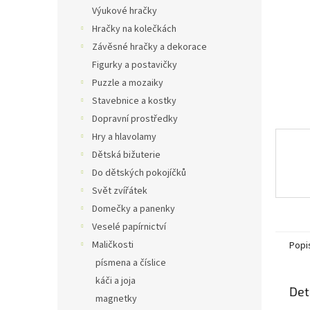
n
Výukové hračky
e
Hračky na kolečkách
l
Závěsné hračky a dekorace
Figurky a postavičky
Puzzle a mozaiky
Stavebnice a kostky
Dopravní prostředky
Hry a hlavolamy
Dětská bižuterie
Do dětských pokojíčků
Svět zvířátek
Domečky a panenky
Veselé papírnictví
Maličkosti
Popi
písmena a číslice
káči a joja
Det
magnetky