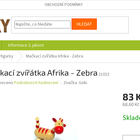
OBCHODNÍ PODMÍNKY
HLEDAT
Informace 2. jakost
figurky
Mačkací zvířátka Afrika - Zebra
ací zvířátka Afrika - Zebra
21023
né
noceno
Podrobnosti hodnocení
Značka:
Goki
ní
83 
u
68,60 Kč
Měrná
Skla
cena:
ek.