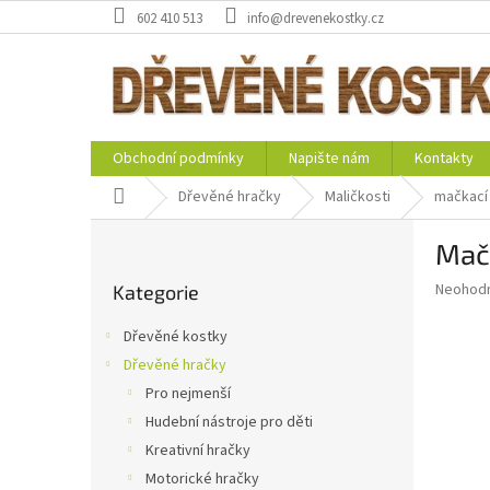
Přejít
602 410 513
info@drevenekostky.cz
na
obsah
Obchodní podmínky
Napište nám
Kontakty
Domů
Dřevěné hračky
Maličkosti
mačkací 
P
Mačk
o
Přeskočit
s
Průměr
Neohod
Kategorie
kategorie
t
hodnoce
r
produkt
Dřevěné kostky
a
je
Dřevěné hračky
0,0
n
z
Pro nejmenší
n
5
í
Hudební nástroje pro děti
hvězdič
p
Kreativní hračky
a
Motorické hračky