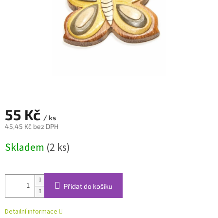
55 Kč
/ ks
45,45 Kč bez DPH
Měrná
Skladem
(2 ks)
cena:
Přidat do košíku
Detailní informace