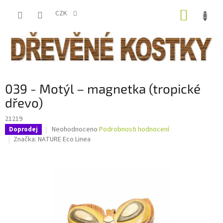
Přejít
NÁKUP
na
CZK
obsah
KOŠÍK
039 - Motýl – magnetka (tropické
dřevo)
21219
Průměrné
Neohodnoceno
Podrobnosti hodnocení
Doprodej
hodnocení
Značka:
NATURE Eco Linea
produktu
je
0,0
z
5
hvězdiček.