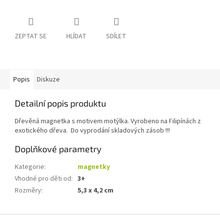
ZEPTAT SE
HLÍDAT
SDÍLET
Popis
Diskuze
Detailní popis produktu
Dřevěná magnetka s motivem motýlka. Vyrobeno na Filipínách z
exotického dřeva. Do vyprodání skladových zásob !!!
Doplňkové parametry
Kategorie
:
magnetky
Vhodné pro děti od
:
3+
Rozměry
:
5,3 x 4,2 cm
Z