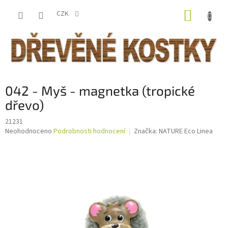
Přejít
NÁKUP
na
CZK
obsah
KOŠÍK
042 - Myš - magnetka (tropické
dřevo)
21231
Průměrné
Neohodnoceno
Podrobnosti hodnocení
Značka:
NATURE Eco Linea
hodnocení
produktu
je
0,0
z
5
hvězdiček.