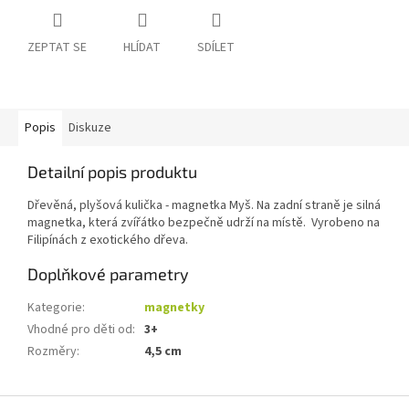
ZEPTAT SE
HLÍDAT
SDÍLET
Popis
Diskuze
Detailní popis produktu
Dřevěná, plyšová kulička - magnetka Myš. Na zadní straně je silná
magnetka, která zvířátko bezpečně udrží na místě. Vyrobeno na
Filipínách z exotického dřeva.
Doplňkové parametry
Kategorie
:
magnetky
Vhodné pro děti od
:
3+
Rozměry
:
4,5 cm
Z