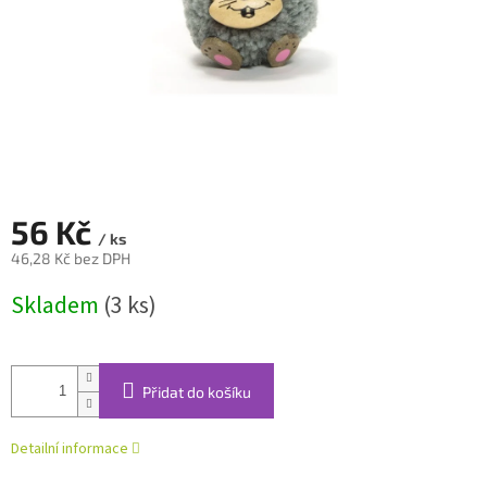
56 Kč
/ ks
46,28 Kč bez DPH
Měrná
Skladem
(3 ks)
cena:
Přidat do košíku
Detailní informace