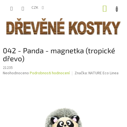
Přejít
NÁKUP
na
CZK
obsah
KOŠÍK
042 - Panda - magnetka (tropické
dřevo)
21235
Průměrné
Neohodnoceno
Podrobnosti hodnocení
Značka:
NATURE Eco Linea
hodnocení
produktu
je
0,0
z
5
hvězdiček.