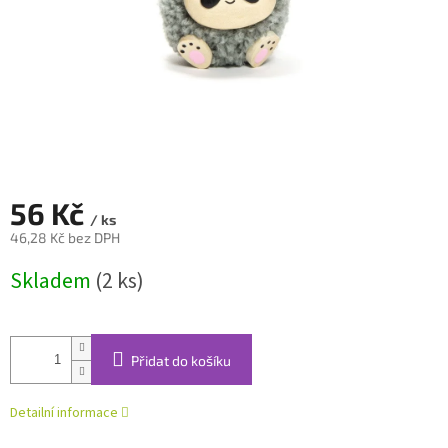
56 Kč
/ ks
46,28 Kč bez DPH
Měrná
Skladem
(2 ks)
cena:
Přidat do košíku
Detailní informace