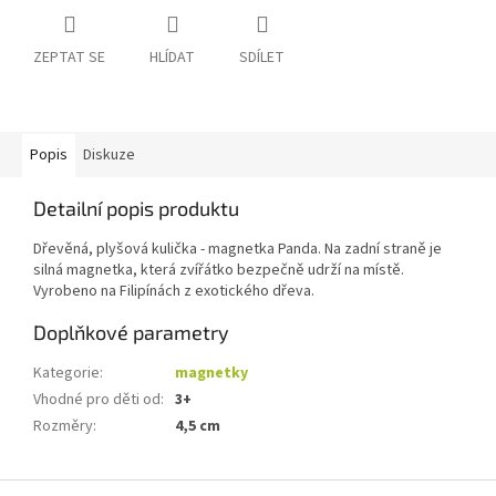
ZEPTAT SE
HLÍDAT
SDÍLET
Popis
Diskuze
Detailní popis produktu
Dřevěná, plyšová kulička - magnetka Panda. Na zadní straně je
silná magnetka, která zvířátko bezpečně udrží na místě.
Vyrobeno na Filipínách z exotického dřeva.
Doplňkové parametry
Kategorie
:
magnetky
Vhodné pro děti od
:
3+
Rozměry
:
4,5 cm
Z