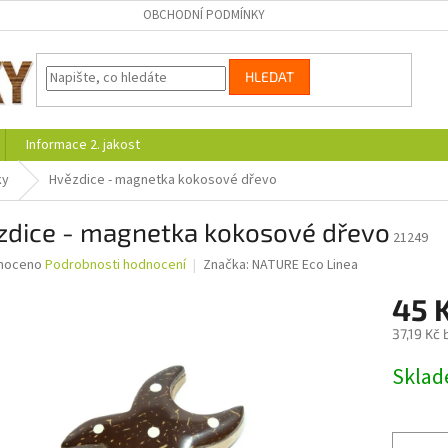
OBCHODNÍ PODMÍNKY
HLEDAT
Informace 2. jakost
ky
Hvězdice - magnetka kokosové dřevo
zdice - magnetka kokosové dřevo
21249
né
noceno
Podrobnosti hodnocení
Značka:
NATURE Eco Linea
ní
45 
u
37,19 Kč
Měrná
Skla
cena:
ek.