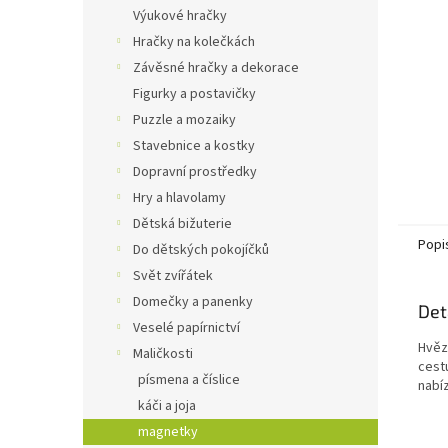
n
Výukové hračky
e
Hračky na kolečkách
l
Závěsné hračky a dekorace
Figurky a postavičky
Puzzle a mozaiky
Stavebnice a kostky
Dopravní prostředky
Hry a hlavolamy
Dětská bižuterie
Popi
Do dětských pokojíčků
Svět zvířátek
Domečky a panenky
Det
Veselé papírnictví
Hvěz
Maličkosti
cest
písmena a číslice
nabí
káči a joja
magnetky