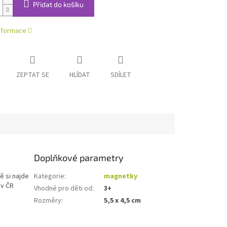
Přidat do košíku
informace
ZEPTAT SE
HLÍDAT
SDÍLET
Doplňkové parametry
ě si najde
Kategorie
:
magnetky
 v ČR
Vhodné pro děti od
:
3+
Rozměry
:
5,5 x 4,5 cm