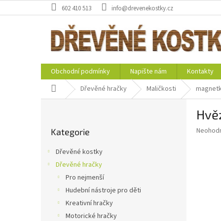
Přejít
602 410 513
info@drevenekostky.cz
na
obsah
Obchodní podmínky
Napište nám
Kontakty
Domů
Dřevěné hračky
Maličkosti
magnet
P
Hvě
o
Přeskočit
s
Průměr
Neohod
Kategorie
kategorie
t
hodnoce
r
produkt
Dřevěné kostky
a
je
Dřevěné hračky
0,0
n
z
Pro nejmenší
n
5
í
Hudební nástroje pro děti
hvězdič
p
Kreativní hračky
a
Motorické hračky