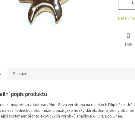
Detailní 
TISK
s
Diskuze
ailní popis produktu
dice - magnetka z kokosového dřeva vyrobená na dalekých Filipínách. Určit
u na vaši ledničku nebo může sloužit jako hezký dárek. Jsme jediný obchod
zející sortiment těchto exotických výrobků značky NATURE Eco Linea.