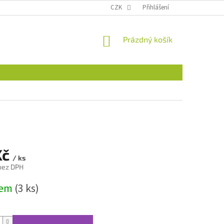
CZK
Přihlášení
NÁKUPNÍ
Prázdný košík
KOŠÍK
Kč
/ ks
 bez DPH
dem
(3 ks)