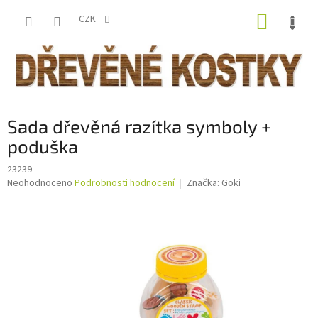
Přejít
NÁKUP
na
CZK
obsah
KOŠÍK
Sada dřevěná razítka symboly +
poduška
23239
Průměrné
Neohodnoceno
Podrobnosti hodnocení
Značka:
Goki
hodnocení
produktu
je
0,0
z
5
hvězdiček.