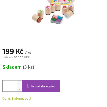
199 Kč
/ ks
164,46 Kč bez DPH
Měrná
Skladem
(3 ks)
cena:
Přidat do košíku
Detailní informace