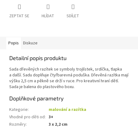
ZEPTAT SE
HLÍDAT
SDÍLET
Popis
Diskuze
Detailní popis produktu
Sada dřevěných razítek se symboly trojlístek, srdíčka, tlapka
a další. Sadu doplňuje čtyřbarevná poduška. Dřevěná razítka mají
výšku 2,5 cm a pěkně se drží v ruce. Pro kreativní hraní dětí.
Sada je balena do plastového boxu.
Doplňkové parametry
Kategorie
:
malování a razítka
Vhodné pro děti od
:
3+
Rozměry
:
3 x 2,2 cm