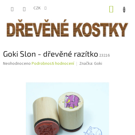
Přejít
NÁKUP
na
CZK
obsah
KOŠÍK
Goki Slon - dřevěné razítko
23216
Průměrné
Neohodnoceno
Podrobnosti hodnocení
Značka:
Goki
hodnocení
produktu
je
0,0
z
5
hvězdiček.