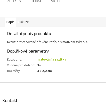
ZEPTAT SE
HLÍDAT
SDÍLET
Popis
Diskuze
Detailní popis produktu
Kvalitně zpracované dřevěné razítko s motivem zvířátka.
Doplňkové parametry
Kategorie
:
malování a razítka
Vhodné pro děti od
:
3+
Rozměry
:
3 x 2,2 cm
Z
á
p
a
Kontakt
t