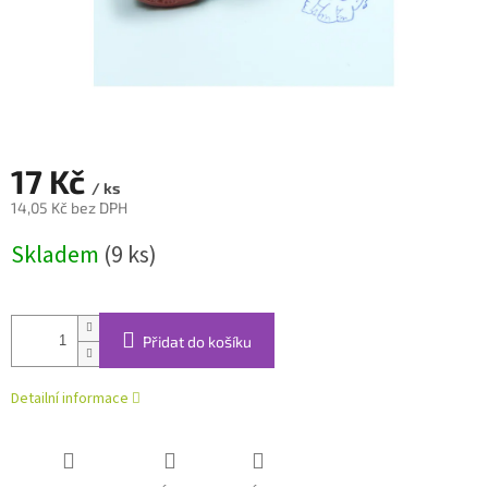
17 Kč
/ ks
14,05 Kč bez DPH
Měrná
Skladem
(9 ks)
cena:
Přidat do košíku
Detailní informace