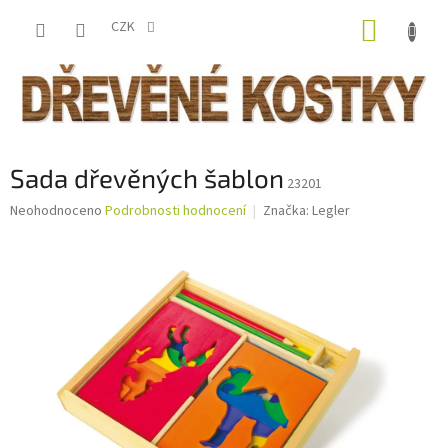
Přejít
NÁKUP
na
CZK
obsah
KOŠÍK
Sada dřevěných šablon
23201
Průměrné
Neohodnoceno
Podrobnosti hodnocení
Značka:
Legler
hodnocení
produktu
je
0,0
z
5
hvězdiček.