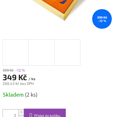
399 Kč
–12 %
399 Kč
–12 %
349 Kč
/ ks
288,43 Kč bez DPH
Měrná
Skladem
(2 ks)
cena:
Přidat do košíku