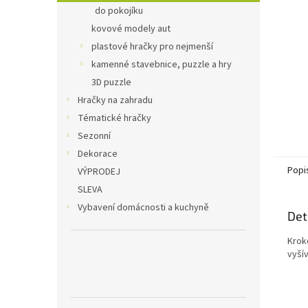
n
do pokojíku
e
kovové modely aut
l
plastové hračky pro nejmenší
kamenné stavebnice, puzzle a hry
3D puzzle
Hračky na zahradu
Tématické hračky
Sezonní
Dekorace
Popi
VÝPRODEJ
SLEVA
Vybavení domácnosti a kuchyně
Det
Krok
vyší