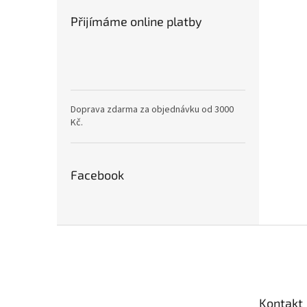
Přijímáme online platby
Doprava zdarma za objednávku od 3000
Kč.
Facebook
Z
á
p
a
t
Kontakt