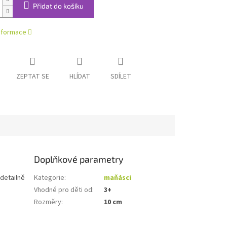
Přidat do košíku
informace
ZEPTAT SE
HLÍDAT
SDÍLET
Doplňkové parametry
 detailně
Kategorie
:
maňásci
Vhodné pro děti od
:
3+
Rozměry
:
10 cm