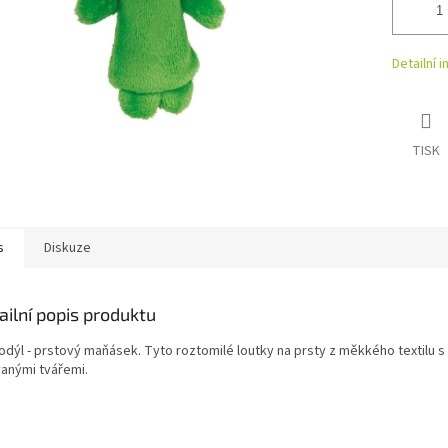
Detailní 
TISK
s
Diskuze
ailní popis produktu
odýl - prstový maňásek. Tyto roztomilé loutky na prsty z měkkého textilu s
vanými tvářemi.