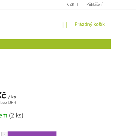
CZK
Přihlášení
NÁKUPNÍ
Prázdný košík
KOŠÍK
Kč
/ ks
 bez DPH
dem
(2 ks)