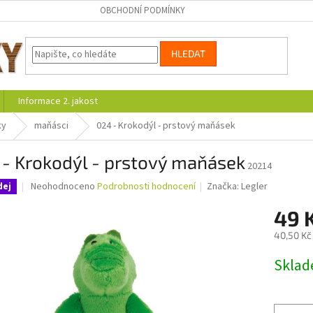
OBCHODNÍ PODMÍNKY
HLEDAT
Informace 2. jakost
ky
maňásci
024 - Krokodýl - prstový maňásek
 - Krokodýl - prstový maňásek
20214
Průměrné
Neohodnoceno
Podrobnosti hodnocení
Značka:
Legler
dej
hodnocení
produktu
49 
je
40,50 Kč
0,0
z
Měrná
Skla
5
cena:
hvězdiček.