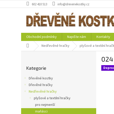
Přejít
602 410 513
info@drevenekostky.cz
na
obsah
Obchodní podmínky
Napište nám
Kontakty
Domů
Nedřevěné hračky
plyšové a textilní hrač
P
024
o
Přeskočit
s
Kategorie
kategorie
Dopro
t
r
Dřevěné kostky
a
Dřevěné hračky
n
Nedřevěné hračky
n
í
plyšové a textilní hračky
p
pro nejmenší
a
maňásci