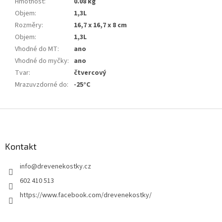
Hmotnost
:
0.08 kg
Objem
:
1,3L
Rozměry
:
16,7 x 16,7 x 8 cm
Objem
:
1,3L
Vhodné do MT
:
ano
Vhodné do myčky
:
ano
Tvar
:
čtvercový
Mrazuvzdorné do
:
-25°C
Z
á
p
a
Kontakt
t
info
@
drevenekostky.cz
í
602 410 513
https://www.facebook.com/drevenekostky/