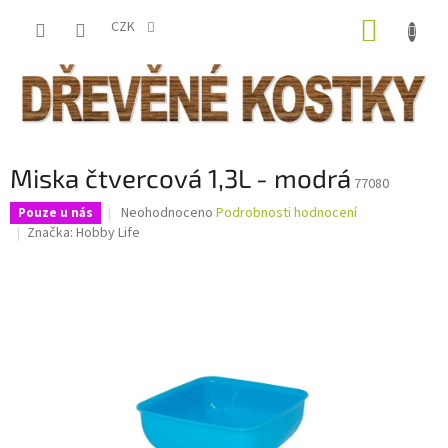
Přejít
NÁKUP
na
CZK
obsah
KOŠÍK
Miska čtvercová 1,3L - modrá
77080
Průměrné
Neohodnoceno
Podrobnosti hodnocení
Pouze u nás
hodnocení
Značka:
Hobby Life
produktu
je
0,0
z
5
hvězdiček.