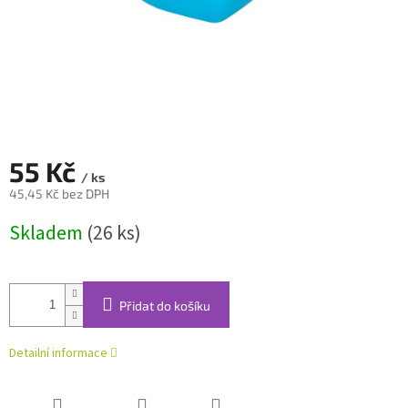
55 Kč
/ ks
45,45 Kč bez DPH
Měrná
Skladem
(26 ks)
cena:
Přidat do košíku
Detailní informace