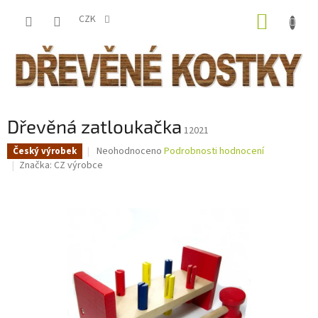
Přejít
NÁKUP
na
CZK
obsah
KOŠÍK
Dřevěná zatloukačka
12021
Průměrné
Neohodnoceno
Podrobnosti hodnocení
Český výrobek
hodnocení
Značka:
CZ výrobce
produktu
je
0,0
z
5
hvězdiček.