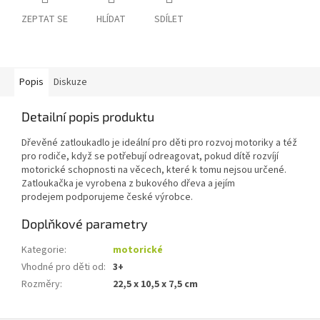
ZEPTAT SE
HLÍDAT
SDÍLET
Popis
Diskuze
Detailní popis produktu
Dřevěné zatloukadlo je ideální pro děti pro rozvoj motoriky a též
pro rodiče, když se potřebují odreagovat, pokud dítě rozvíjí
motorické schopnosti na věcech, které k tomu nejsou určené.
Zatloukačka je vyrobena z bukového dřeva a jejím
prodejem podporujeme české výrobce.
Doplňkové parametry
Kategorie
:
motorické
Vhodné pro děti od
:
3+
Rozměry
:
22,5 x 10,5 x 7,5 cm