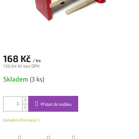
168 Kč
/ ks
138,84 Kč bez DPH
Měrná
Skladem
(3 ks)
cena:
Přidat do košíku
Detailní informace