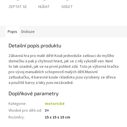
ZEPTAT SE
HLÍDAT
SDÍLET
Popis
Diskuze
Detailní popis produktu
Zábavná hra pro malé děti! Kouli jednoduše zatlouci do myšího
domečku a pak ji chytnout hned, jak se z něj vykutálí ven. Není
to tak snadné, jak se na první pohled zdá. Toto je výborná hračka
pro vývoj manuálních schopností malých dětí.Masivní
zatloukačka, 4 barevné koule i kladívko jsou vyrobeny ze dřeva
a použité barvy a laky jsou nezávadné.
Doplňkové parametry
Kategorie
:
motorické
Vhodné pro děti od
:
3+
Rozměry
:
15 x 15 x 10 cm