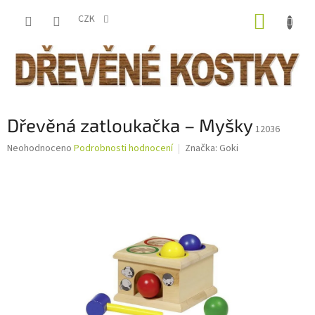
Přejít
NÁKUP
na
CZK
obsah
KOŠÍK
Dřevěná zatloukačka – Myšky
12036
Průměrné
Neohodnoceno
Podrobnosti hodnocení
Značka:
Goki
hodnocení
produktu
je
0,0
z
5
hvězdiček.