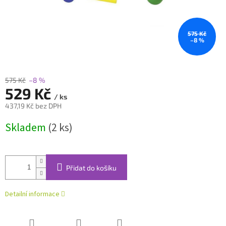
575 Kč
–8 %
575 Kč
–8 %
529 Kč
/ ks
437,19 Kč bez DPH
Měrná
Skladem
(2 ks)
cena:
Přidat do košíku
Detailní informace