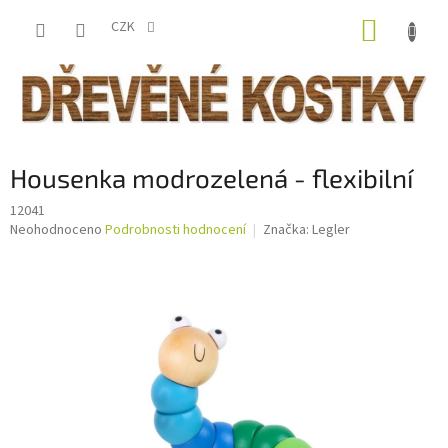
Přejít
NÁKUP
na
CZK
obsah
KOŠÍK
Housenka modrozelená - flexibilní
12041
Průměrné
Neohodnoceno
Podrobnosti hodnocení
Značka:
Legler
hodnocení
produktu
je
0,0
z
5
hvězdiček.