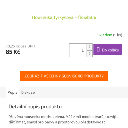
Housenka tyrkysová - flexibilní
Skladem
(9 ks)
Průměrné
hodnocení
produktu
70,25 Kč bez DPH
Do košíku
85 Kč
je
4,7
z
5
hvězdiček.
ZOBRAZIT VŠECHNY SOUVISEJÍCÍ PRODUKTY
Popis
Diskuze
Detailní popis produktu
Dřevěná housenka modrozelená. Může mít mnoho tvarů, rozvíjí u
dětí hmat, smysl pro barvy a prostorovou představivost.