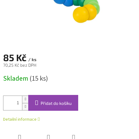
85 Kč
/ ks
70,25 Kč bez DPH
Měrná
Skladem
(15 ks)
cena:
Přidat do košíku
Detailní informace