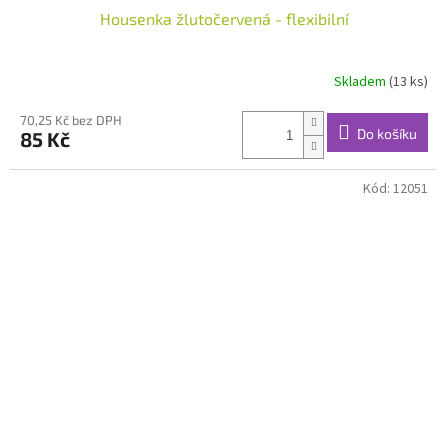
Housenka žlutočervená - flexibilní
Skladem
(13 ks)
70,25 Kč bez DPH
Do košíku
85 Kč
Kód:
12051