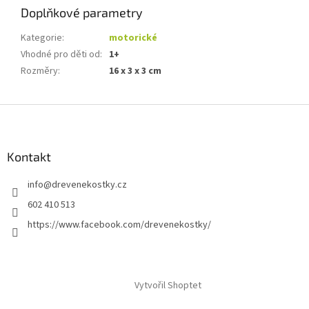
Doplňkové parametry
Kategorie
:
motorické
Vhodné pro děti od
:
1+
Rozměry
:
16 x 3 x 3 cm
Z
á
p
a
Kontakt
t
info
@
drevenekostky.cz
í
602 410 513
https://www.facebook.com/drevenekostky/
Vytvořil Shoptet