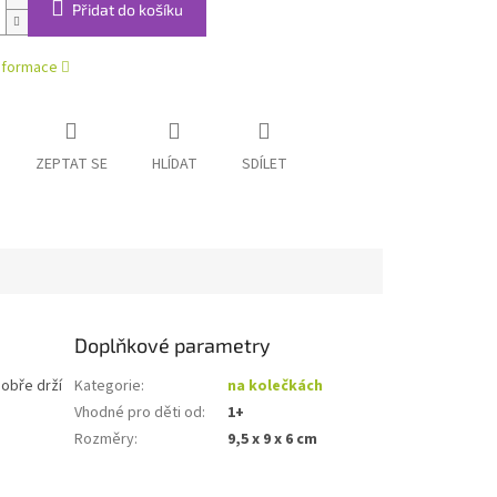
Přidat do košíku
informace
ZEPTAT SE
HLÍDAT
SDÍLET
Doplňkové parametry
dobře drží
Kategorie
:
na kolečkách
Vhodné pro děti od
:
1+
Rozměry
:
9,5 x 9 x 6 cm