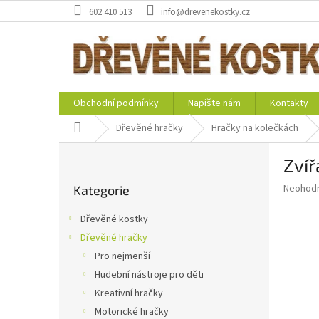
Přejít
602 410 513
info@drevenekostky.cz
na
obsah
Obchodní podmínky
Napište nám
Kontakty
Domů
Dřevěné hračky
Hračky na kolečkách
P
Zvíř
o
Přeskočit
s
Průměr
Neohod
Kategorie
kategorie
t
hodnoce
r
produkt
Dřevěné kostky
a
je
Dřevěné hračky
0,0
n
z
Pro nejmenší
n
5
í
Hudební nástroje pro děti
hvězdič
p
Kreativní hračky
a
Motorické hračky