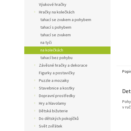
n
Výukové hračky
e
Hračky na kolečkách
l
tahací se zvukem a pohybem
tahací s pohybem
tahací se zvukem
na tyči
na kolečkách
tahací bez pohybu
Závěsné hračky a dekorace
Popi
Figurky a postavičky
Puzzle a mozaiky
Stavebnice a kostky
Det
Dopravní prostředky
Pohy
Hry a hlavolamy
v ru
Dětská bižuterie
Do dětských pokojíčků
Svět zvířátek