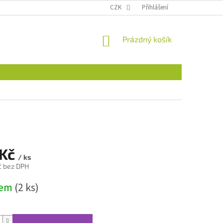
CZK
Přihlášení
NÁKUPNÍ
Prázdný košík
KOŠÍK
 Kč
/ ks
č bez DPH
dem
(2 ks)