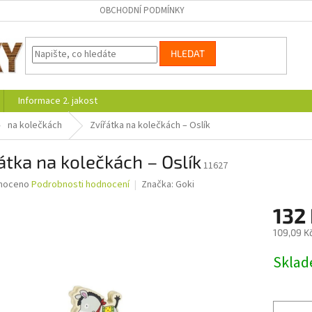
OBCHODNÍ PODMÍNKY
HLEDAT
Informace 2. jakost
na kolečkách
Zvířátka na kolečkách – Oslík
átka na kolečkách – Oslík
11627
né
noceno
Podrobnosti hodnocení
Značka:
Goki
ní
132
u
109,09 K
Měrná
Skla
cena:
ek.