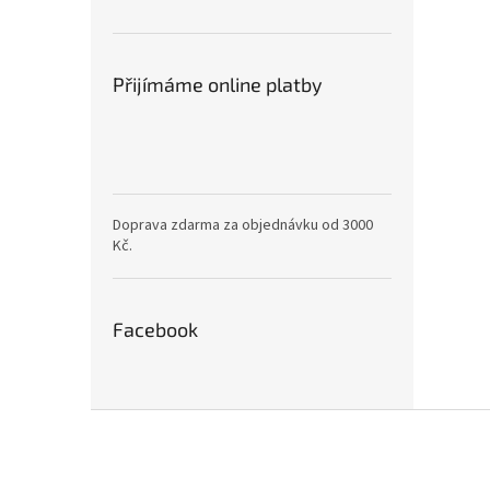
Přijímáme online platby
Doprava zdarma za objednávku od 3000
Kč.
Facebook
Z
á
p