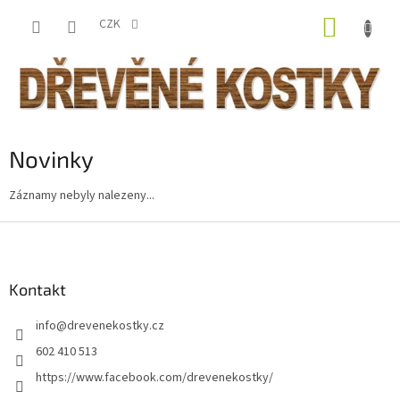
Přejít
NÁKUP
na
CZK
obsah
KOŠÍK
Novinky
Záznamy nebyly nalezeny...
Z
á
p
a
Kontakt
t
info
@
drevenekostky.cz
í
602 410 513
https://www.facebook.com/drevenekostky/