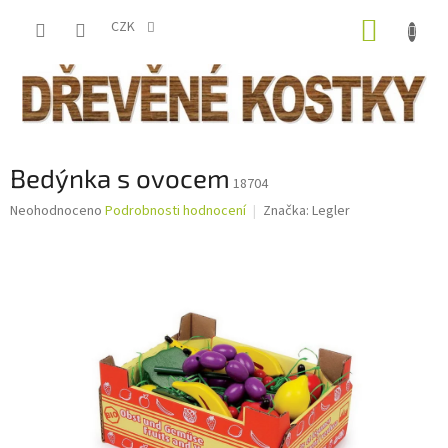
Přejít
NÁKUP
na
CZK
obsah
KOŠÍK
Bedýnka s ovocem
18704
Průměrné
Neohodnoceno
Podrobnosti hodnocení
Značka:
Legler
hodnocení
produktu
je
0,0
z
5
hvězdiček.