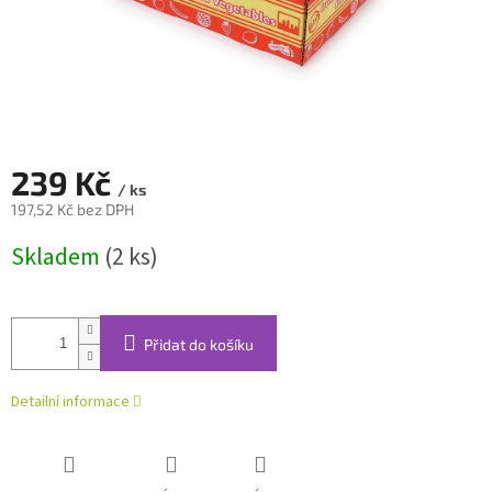
239 Kč
/ ks
197,52 Kč bez DPH
Měrná
Skladem
(2 ks)
cena:
Přidat do košíku
Detailní informace