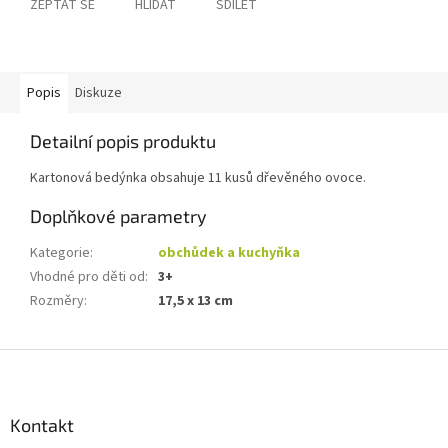
ZEPTAT SE
HLÍDAT
SDÍLET
Popis
Diskuze
Detailní popis produktu
Kartonová bedýnka obsahuje 11 kusů dřevěného ovoce.
Doplňkové parametry
Kategorie
:
obchůdek a kuchyňka
Vhodné pro děti od
:
3+
Rozměry
:
17,5 x 13 cm
Z
á
p
a
Kontakt
t