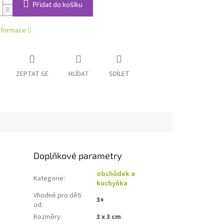
Přidat do košíku
informace
ZEPTAT SE
HLÍDAT
SDÍLET
Doplňkové parametry
obchůdek a
Kategorie
:
kuchyňka
Vhodné pro děti
3+
od
:
Rozměry
:
3 x 3 cm