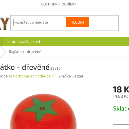
OBCHODNÍ PODMÍNKY
HLEDAT
Informace 2. jakost
Rajčátko - dřevěné
átko - dřevěné
18710
né
noceno
Podrobnosti hodnocení
Značka:
Legler
ní
18 
u
14,88 Kč
Měrná
Skla
cena:
ek.