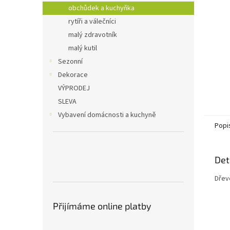
n
obchůdek a kuchyňka
e
rytíři a válečníci
l
malý zdravotník
malý kutil
Sezonní
Dekorace
VÝPRODEJ
SLEVA
Vybavení domácnosti a kuchyně
Popi
Det
Dřev
Přijímáme online platby