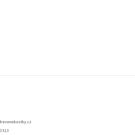
drevenekostky.cz
0 513