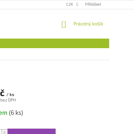
CZK
Přihlášení
NÁKUPNÍ
Prázdný košík
KOŠÍK
Kč
/ ks
 bez DPH
dem
(6 ks)