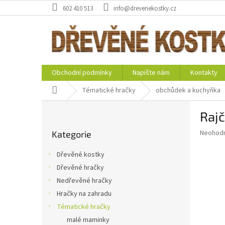
Přejít
602 410 513
info@drevenekostky.cz
na
obsah
Obchodní podmínky
Napište nám
Kontakty
Domů
Tématické hračky
obchůdek a kuchyňka
P
Rajč
o
Přeskočit
s
Průměr
Neohod
Kategorie
kategorie
t
hodnoce
r
produkt
Dřevěné kostky
a
je
Dřevěné hračky
0,0
n
z
Nedřevěné hračky
n
5
í
Hračky na zahradu
hvězdič
p
Tématické hračky
a
malé maminky