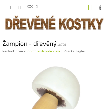
Přejít
NÁKUP
na
CZK
obsah
KOŠÍK
Žampion - dřevěný
18709
Průměrné
Neohodnoceno
Podrobnosti hodnocení
Značka:
Legler
hodnocení
produktu
je
0,0
z
5
hvězdiček.