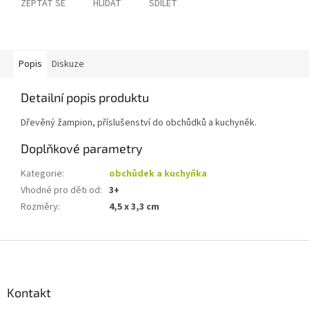
ZEPTAT SE
HLÍDAT
SDÍLET
Popis
Diskuze
Detailní popis produktu
Dřevěný žampion, příslušenství do obchůdků a kuchyněk.
Doplňkové parametry
Kategorie
:
obchůdek a kuchyňka
Vhodné pro děti od
:
3+
Rozměry
:
4,5 x 3,3 cm
Z
á
p
a
Kontakt
t