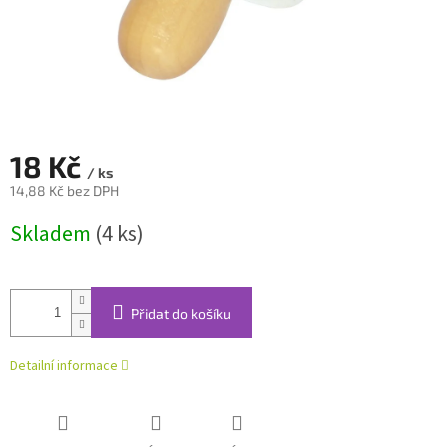
18 Kč
/ ks
14,88 Kč bez DPH
Měrná
Skladem
(4 ks)
cena:
Přidat do košíku
Detailní informace