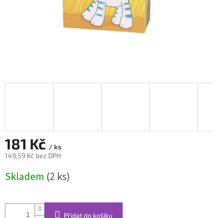
181 Kč
/ ks
149,59 Kč bez DPH
Měrná
Skladem
(2 ks)
cena:
Přidat do košíku