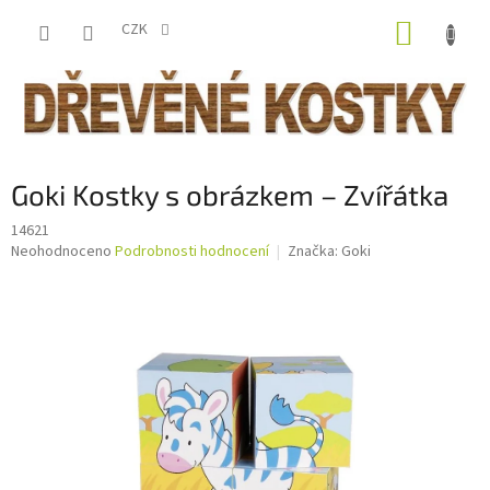
Přejít
NÁKUP
na
CZK
obsah
KOŠÍK
Goki Kostky s obrázkem – Zvířátka
14621
Průměrné
Neohodnoceno
Podrobnosti hodnocení
Značka:
Goki
hodnocení
produktu
je
0,0
z
5
hvězdiček.