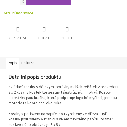
Detailní informace
ZEPTAT SE
HLÍDAT
SDÍLET
Popis
Diskuze
Detailní popis produktu
Skládací kostky s dětskými obrázky malých zvířátek v provedení
2 x 2 kusy. Z kostek lze sestavit šest různých motivů. Kostky
s obrázky jsou hračka, která podporuje logické myšlení, jemnou
motoriku a koordinaci oko-ruka.
Kostky s potiskem na papíře jsou vyrobeny ze dřeva. Čtyři
kostky jsou baleny v krabici s víkem z tvrdého papíru. Rozměr
sestaveného obrázku je 9 x 9 cm.