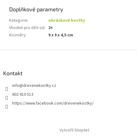
Doplňkové parametry
Kategorie
:
obrázkové kostky
Vhodné pro děti od
:
2+
Rozměry
:
9 x 9 x 4,5 cm
Z
á
p
a
Kontakt
t
info
@
drevenekostky.cz
í
602 410 513
https://www.facebook.com/drevenekostky/
Vytvořil Shoptet