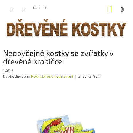
Přejít
NÁKUP
na
CZK
obsah
KOŠÍK
Neobyčejné kostky se zvířátky v
dřevěné krabičce
14613
Průměrné
Neohodnoceno
Podrobnosti hodnocení
Značka:
Goki
hodnocení
produktu
je
0,0
z
5
hvězdiček.