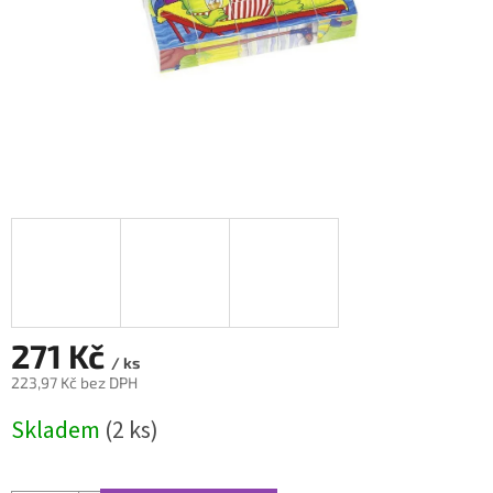
271 Kč
/ ks
223,97 Kč bez DPH
Měrná
Skladem
(2 ks)
cena: