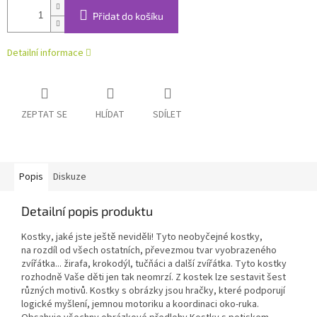
Přidat do košíku
Detailní informace
ZEPTAT SE
HLÍDAT
SDÍLET
Popis
Diskuze
Detailní popis produktu
Kostky, jaké jste ještě neviděli! Tyto neobyčejné kostky,
na rozdíl od všech ostatních, převezmou tvar vyobrazeného
zvířátka... žirafa, krokodýl, tučňáci a další zvířátka. Tyto kostky
rozhodně Vaše děti jen tak neomrzí. Z kostek lze sestavit šest
různých motivů. Kostky s obrázky jsou hračky, které podporují
logické myšlení, jemnou motoriku a koordinaci oko-ruka.