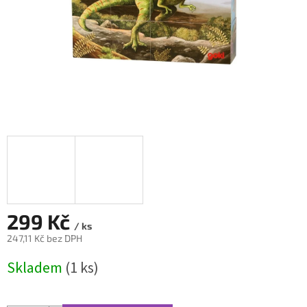
299 Kč
/ ks
247,11 Kč bez DPH
Měrná
Skladem
(1 ks)
cena: