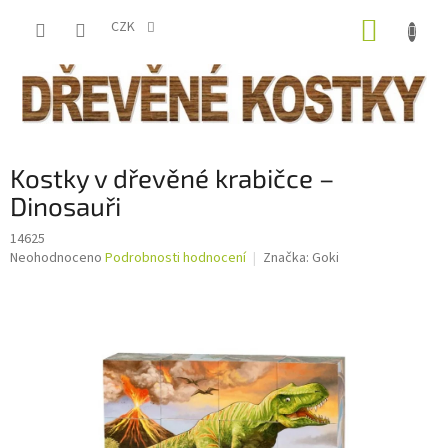
Přejít
NÁKUP
na
CZK
obsah
KOŠÍK
Kostky v dřevěné krabičce –
Dinosauři
14625
Průměrné
Neohodnoceno
Podrobnosti hodnocení
Značka:
Goki
hodnocení
produktu
je
0,0
z
5
hvězdiček.