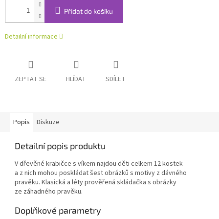
Přidat do košíku
Detailní informace
ZEPTAT SE
HLÍDAT
SDÍLET
Popis
Diskuze
Detailní popis produktu
V dřevěné krabičce s víkem najdou děti celkem 12 kostek
a z nich mohou poskládat šest obrázků s motivy z dávného
pravěku. Klasická a léty prověřená skládačka s obrázky
ze záhadného pravěku.
Doplňkové parametry