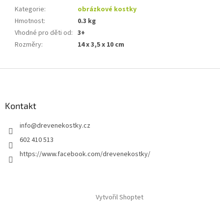
Kategorie
:
obrázkové kostky
Hmotnost
:
0.3 kg
Vhodné pro děti od
:
3+
Rozměry
:
14 x 3,5 x 10 cm
Z
á
p
a
Kontakt
t
info
@
drevenekostky.cz
í
602 410 513
https://www.facebook.com/drevenekostky/
Vytvořil Shoptet