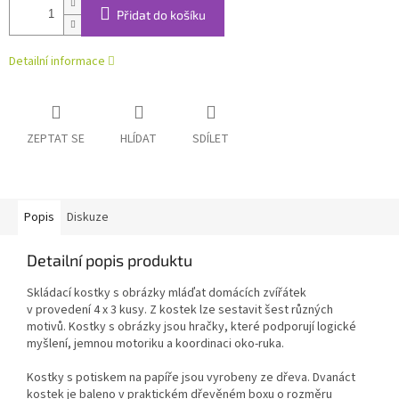
Přidat do košíku
Detailní informace
ZEPTAT SE
HLÍDAT
SDÍLET
Popis
Diskuze
Detailní popis produktu
Skládací kostky s obrázky mláďat domácích zvířátek
v provedení 4 x 3 kusy. Z kostek lze sestavit šest různých
motivů. Kostky s obrázky jsou hračky, které podporují logické
myšlení, jemnou motoriku a koordinaci oko-ruka.
Kostky s potiskem na papíře jsou vyrobeny ze dřeva. Dvanáct
kostek je baleno v praktickém dřevěném boxu o rozměru