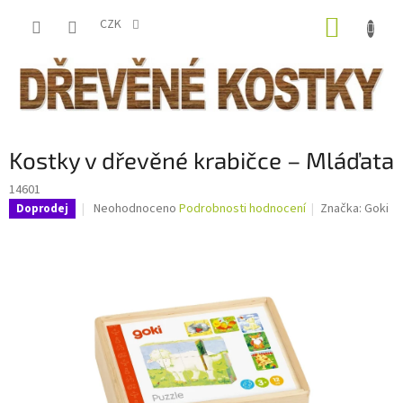
Přejít
NÁKUP
na
CZK
obsah
KOŠÍK
Kostky v dřevěné krabičce – Mláďata
14601
Průměrné
Neohodnoceno
Podrobnosti hodnocení
Značka:
Goki
Doprodej
hodnocení
produktu
je
0,0
z
5
hvězdiček.