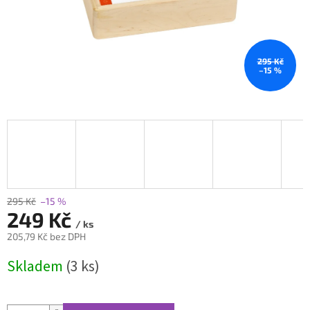
295 Kč
–15 %
295 Kč
–15 %
249 Kč
/ ks
205,79 Kč bez DPH
Měrná
Skladem
(3 ks)
cena: