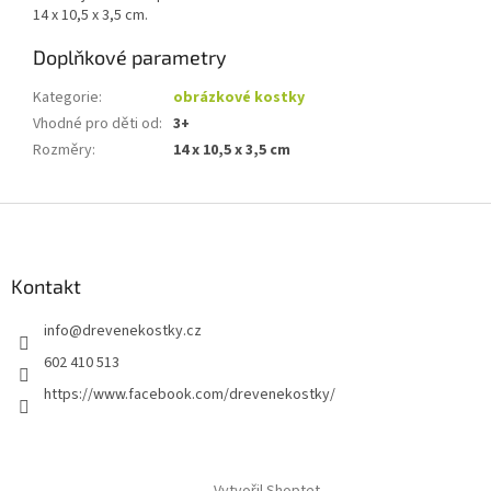
14 x 10,5 x 3,5 cm.
Doplňkové parametry
Kategorie
:
obrázkové kostky
Vhodné pro děti od
:
3+
Rozměry
:
14 x 10,5 x 3,5 cm
Z
á
p
a
Kontakt
t
info
@
drevenekostky.cz
í
602 410 513
https://www.facebook.com/drevenekostky/