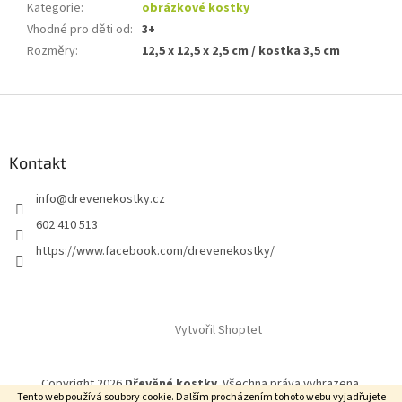
Kategorie
:
obrázkové kostky
Vhodné pro děti od
:
3+
Rozměry
:
12,5 x 12,5 x 2,5 cm / kostka 3,5 cm
Z
á
p
a
Kontakt
t
info
@
drevenekostky.cz
í
602 410 513
https://www.facebook.com/drevenekostky/
Vytvořil Shoptet
Copyright 2026
Dřevěné kostky
. Všechna práva vyhrazena.
Tento web používá soubory cookie. Dalším procházením tohoto webu vyjadřujete