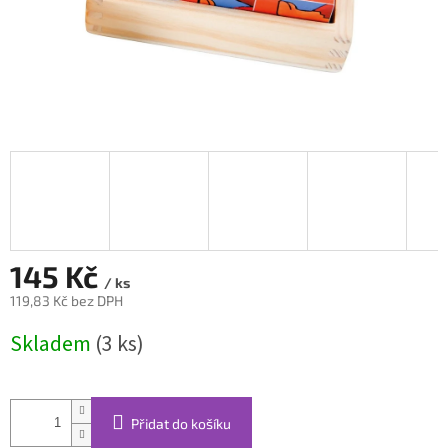
145 Kč
/ ks
119,83 Kč bez DPH
Měrná
Skladem
(3 ks)
cena:
Přidat do košíku