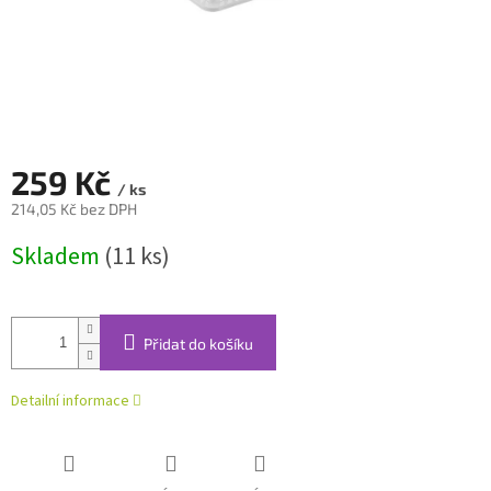
259 Kč
/ ks
214,05 Kč bez DPH
Měrná
Skladem
(11 ks)
cena:
Přidat do košíku
Detailní informace