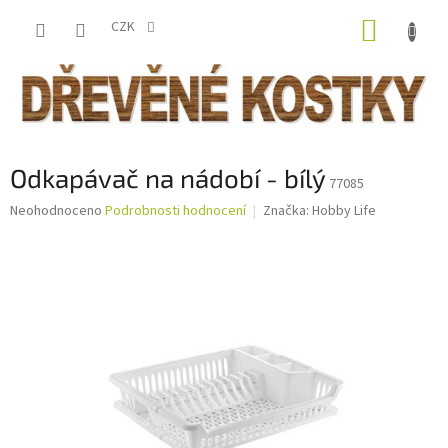
Přejít
NÁKUP
na
CZK
obsah
KOŠÍK
Odkapávač na nádobí - bílý
77085
Průměrné
Neohodnoceno
Podrobnosti hodnocení
Značka:
Hobby Life
hodnocení
produktu
je
0,0
z
5
hvězdiček.