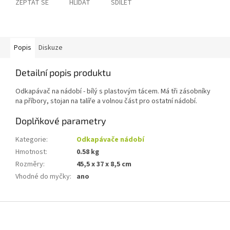
ZEPTAT SE
HLÍDAT
SDÍLET
Popis
Diskuze
Detailní popis produktu
Odkapávač na nádobí - bílý s plastovým tácem. Má tři zásobníky
na příbory, stojan na talíře a volnou část pro ostatní nádobí.
Doplňkové parametry
Kategorie
:
Odkapávače nádobí
Hmotnost
:
0.58 kg
Rozměry
:
45,5 x 37 x 8,5 cm
Vhodné do myčky
:
ano
Z
á
p