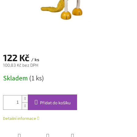
122 Kč
/ ks
100,83 Kč bez DPH
Měrná
Skladem
(1 ks)
cena:
Přidat do košíku
Detailní informace