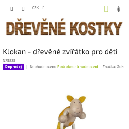
Přejít
NÁKUP
na
CZK
obsah
KOŠÍK
Klokan - dřevěné zvířátko pro děti
D25835
Průměrné
Neohodnoceno
Podrobnosti hodnocení
Značka:
Goki
Doprodej
hodnocení
produktu
je
0,0
z
5
hvězdiček.