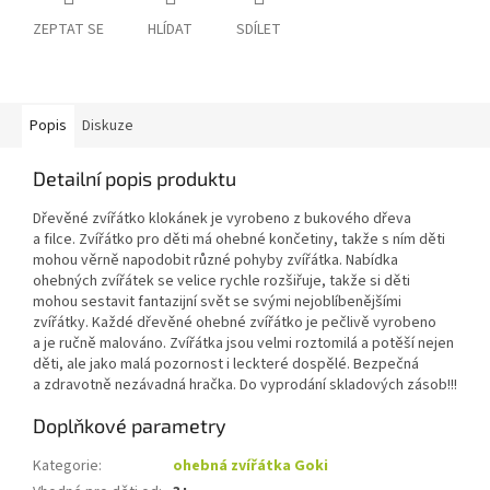
ZEPTAT SE
HLÍDAT
SDÍLET
Popis
Diskuze
Detailní popis produktu
Dřevěné zvířátko klokánek je vyrobeno z bukového dřeva
a filce. Zvířátko pro děti má ohebné končetiny, takže s ním děti
mohou věrně napodobit různé pohyby zvířátka. Nabídka
ohebných zvířátek se velice rychle rozšiřuje, takže si děti
mohou sestavit fantazijní svět se svými nejoblíbenějšími
zvířátky. Každé dřevěné ohebné zvířátko je pečlivě vyrobeno
a je ručně malováno. Zvířátka jsou velmi roztomilá a potěší nejen
děti, ale jako malá pozornost i leckteré dospělé. Bezpečná
a zdravotně nezávadná hračka. Do vyprodání skladových zásob!!!
Doplňkové parametry
Kategorie
:
ohebná zvířátka Goki