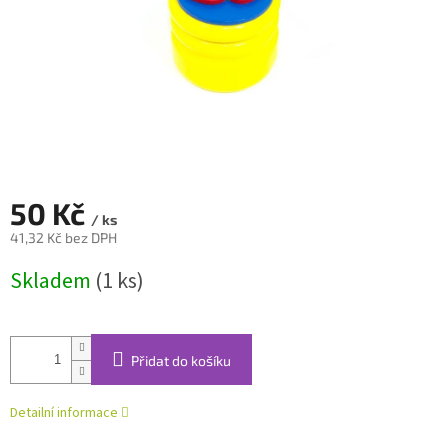
50 Kč
/ ks
41,32 Kč bez DPH
Měrná
Skladem
(1 ks)
cena:
Přidat do košíku
Detailní informace