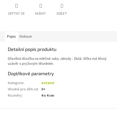
ZEPTAT SE
HLÍDAT
SDÍLET
Popis
Diskuze
Detailní popis produktu
Dřevěná dózička na mléčné zuby Jahody - žlutá. Víčko má těsný
uzávěr s pryžovým těsněním.
Doplňkové parametry
Kategorie
:
ostatní
Vhodné pro děti od
:
3+
Rozměry
:
4 x 4 cm
Z
á