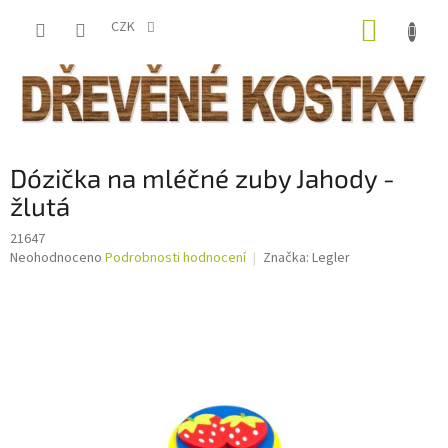
Přejít
NÁKUP
na
CZK
obsah
KOŠÍK
Dózička na mléčné zuby Jahody -
žlutá
21647
Průměrné
Neohodnoceno
Podrobnosti hodnocení
Značka:
Legler
hodnocení
produktu
je
0,0
z
5
hvězdiček.